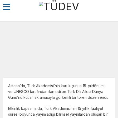
Bilim ve Teknoloji
Etkinlik
Gündem
Tarih
Türk Dünyası
Astana’da, Türk Akademisi’nin kuruluşunun 15. yıldönümü
ve UNESCO tarafından ilan edilen Türk Dili Ailesi Dünya
16/12/2025
Günü’nü kutlamak amacıyla görkemli bir tören düzenlendi.
Etkinlik kapsamında, Türk Akademisi’nin 15 yıllık faaliyet
süresi boyunca yayımladığı bilimsel yayınlardan oluşan bir