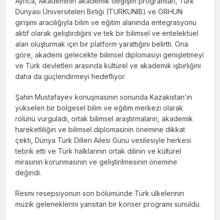
Ayrıca, Akademinin akademik değişim programları, Türk
Dünyası Üniversiteleri Birliği (TURKUNIB) ve ORHUN
girişimi aracılığıyla bilim ve eğitim alanında entegrasyonu
aktif olarak geliştirdiğini ve tek bir bilimsel ve entelektüel
alan oluşturmak için bir platform yarattığını belirtti. Ona
göre, akademi gelecekte bilimsel diplomasiyi genişletmeyi
ve Türk devletleri arasında kültürel ve akademik işbirliğini
daha da güçlendirmeyi hedefliyor.
Şahin Mustafayev konuşmasının sonunda Kazakistan’ın
yükselen bir bölgesel bilim ve eğitim merkezi olarak
rolünü vurguladı, ortak bilimsel araştırmaların, akademik
hareketliliğin ve bilimsel diplomasinin önemine dikkat
çekti, Dünya Türk Dilleri Ailesi Günü vesilesiyle herkesi
tebrik etti ve Türk halklarının ortak dilinin ve kültürel
mirasının korunmasının ve geliştirilmesinin önemine
değindi.
Resmi resepsiyonun son bölümünde Türk ülkelerinin
müzik geleneklerini yansıtan bir konser programı sunuldu.