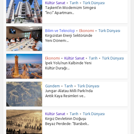
Kültür Sanat
Tarih
Türk Dünyası
•
•
Taşkent’in Modernizm Simgesi
“İnci” Apartmanı...
Bilim ve Teknoloji
Ekonomi
Türk Dünyası
•
•
Kırgızistan Enerji Sektöründe
Yeni Dönem:...
Ekonomi
Kültür Sanat
Tarih
Türk Dünyası
•
•
•
İpek Yolu’nun Kalbinde Yeni
Kültür Durağı:...
Gündem
Tarih
Türk Dünyası
•
•
Jungar-Alatau Milli Parkı’nda
Antik Kaya Resimleri ve...
Kültür Sanat
Tarih
Türk Dünyası
•
•
Kırgız Devletinin Doğuşu
Beyaz Perdede: “Barsbek...