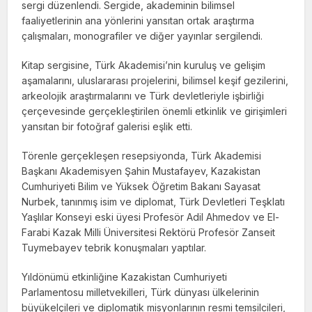
sergi düzenlendi. Sergide, akademinin bilimsel
faaliyetlerinin ana yönlerini yansıtan ortak araştırma
çalışmaları, monografiler ve diğer yayınlar sergilendi.
Kitap sergisine, Türk Akademisi’nin kuruluş ve gelişim
aşamalarını, uluslararası projelerini, bilimsel keşif gezilerini,
arkeolojik araştırmalarını ve Türk devletleriyle işbirliği
çerçevesinde gerçekleştirilen önemli etkinlik ve girişimleri
yansıtan bir fotoğraf galerisi eşlik etti.
Törenle gerçekleşen resepsiyonda, Türk Akademisi
Başkanı Akademisyen Şahin Mustafayev, Kazakistan
Cumhuriyeti Bilim ve Yüksek Öğretim Bakanı Sayasat
Nurbek, tanınmış isim ve diplomat, Türk Devletleri Teşklatı
Yaşlılar Konseyi eski üyesi Profesör Adil Ahmedov ve El-
Farabi Kazak Milli Üniversitesi Rektörü Profesör Zanseit
Tuymebayev tebrik konuşmaları yaptılar.
Yıldönümü etkinliğine Kazakistan Cumhuriyeti
Parlamentosu milletvekilleri, Türk dünyası ülkelerinin
büyükelçileri ve diplomatik misyonlarının resmi temsilcileri,