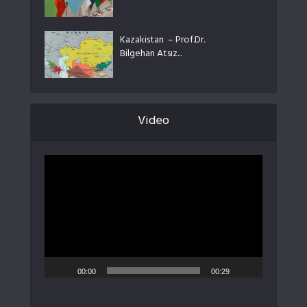
Kazakistan – Prof.Dr.
Bilgehan Atsız...
Video
Video
oynatıcı
00:00
00:29