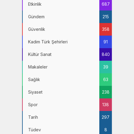
Etkinlik
687
Gündem
215
Güvenlik
358
Kadim Türk Şehirleri
91
Kültür Sanat
840
Makaleler
39
Sağlık
63
Siyaset
238
Spor
138
Tarih
297
Tüdev
8