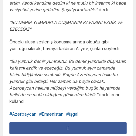
ettim. Kendi kendime dedim ki ne mutlu bir insanım ki baba
vasiyetini yerine getirdim. Şuşa’yı kurtardık.”
dedi.
“BU DEMİR YUMRUKLA DÜŞMANIN KAFASINI EZDİK VE
EZECEĞİZ”
Önceki ulusa sesleniş konuşmalarında olduğu gibi
yumruğu sıkırak, havaya kaldıran Aliyev, şunları söyledi:
“Bu yumruk demir yumruktur. Bu demir yumrukla düşmanın
kafasını ezdik ve ezeceğiz. Bu yumruk aynı zamanda
bizim birliğimizin sembolü. Bugün Azerbaycan halkı bu
yumruk gibi birleşti. Her zaman da böyle olacak.
Azerbaycan halkına müjdeyi verdiğim bugün hayatımda
belki de en mutlu olduğum günlerden biridir.”
ifadelerini
kullandı.
Azerbaycan
Ermenistan
İşgal