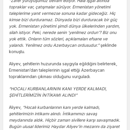
“Zafer yürüyüşümüz devam ediyor. Hala işgal altında
topraklar var, çatışmalar sürüyor. Ermenistan yönetimi
taleplerime yanıt vermezse sonuna kadar gideceğiz. Hiç
kimse bizi durduramaz. Dünyada bizi durduracak bir güç
yok. Ermenistan yönetimi şimdi dünya ülkelerinden yardım,
silah istiyor. Peki, nerede senin ‘yenilmez ordun’? Biz onu
yok ettik. Onların tüm sözleri, açıklamaları efsane ve
yalandı. Yenilmez ordu Azerbaycan ordusudur.”
şeklinde
konuştu.
Aliyev, şehitlerin huzurunda saygıyla eğildiğini belirterek,
Ermenistan’dan taleplerinin işgal ettiği Azerbaycan
topraklarından çıkması olduğunu vurguladı.
“HOCALI KURBANLARININ KANI YERDE KALMADI,
ŞEHİTLERİMİZİN İNTİKAMI ALINDI”
Aliyev,
“Hocalı kurbanlarının kanı yerde kalmadı,
şehitlerimizin intikamı alındı. İntikamımızı savaş
meydanında aldık. Hiçbir zaman sivillere karşı savaşmadık.
Bugün ulusal liderimiz Haydar Aliyev’in mezarını da ziyaret