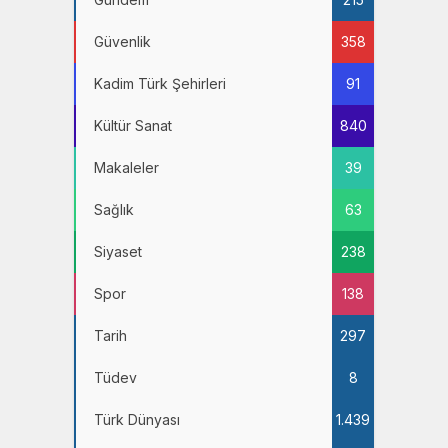
Güvenlik
358
Kadim Türk Şehirleri
91
Kültür Sanat
840
Makaleler
39
Sağlık
63
Siyaset
238
Spor
138
Tarih
297
Tüdev
8
Türk Dünyası
1.439