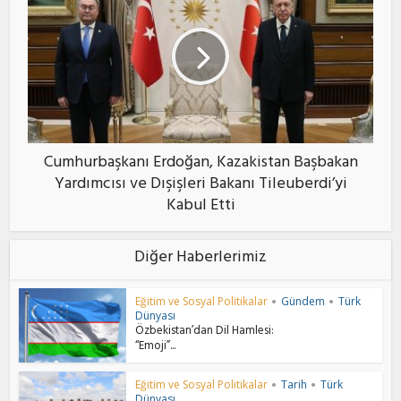
Cumhurbaşkanı Erdoğan, Kazakistan Başbakan
Yardımcısı ve Dışişleri Bakanı Tileuberdi’yi
Kabul Etti
Diğer Haberlerimiz
Eğitim ve Sosyal Politikalar
Gündem
Türk
•
•
Dünyası
Özbekistan’dan Dil Hamlesi:
“Emoji”...
Eğitim ve Sosyal Politikalar
Tarih
Türk
•
•
Dünyası