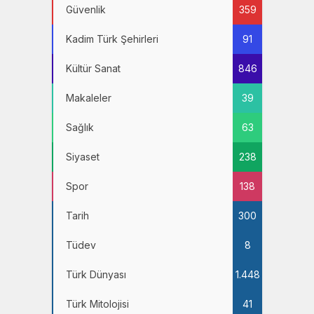
Güvenlik
359
Kadim Türk Şehirleri
91
Kültür Sanat
846
Makaleler
39
Sağlık
63
Siyaset
238
Spor
138
Tarih
300
Tüdev
8
Türk Dünyası
1.448
Türk Mitolojisi
41