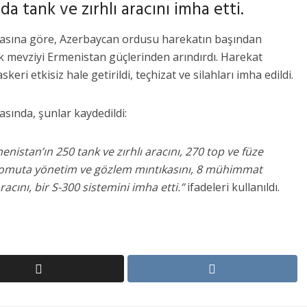
a tank ve zırhlı aracını imha etti.
asına göre, Azerbaycan ordusu harekatın başından
ok mevziyi Ermenistan güçlerinden arındırdı. Harekat
ri etkisiz hale getirildi, teçhizat ve silahları imha edildi.
sında, şunlar kaydedildi:
istan’ın 250 tank ve zırhlı aracını, 270 top ve füze
 komuta yönetim ve gözlem mıntıkasını, 8 mühimmat
cını, bir S-300 sistemini imha etti.”
ifadeleri kullanıldı.