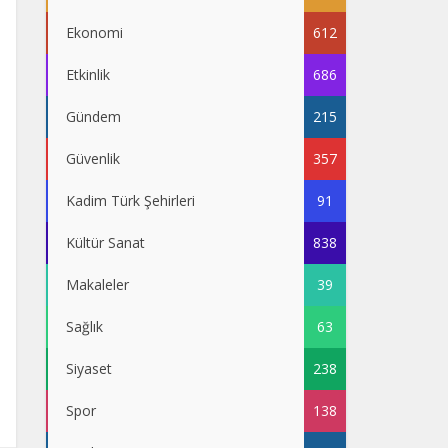
Ekonomi
612
Etkinlik
686
Gündem
215
Güvenlik
357
Kadim Türk Şehirleri
91
Kültür Sanat
838
Makaleler
39
Sağlık
63
Siyaset
238
Spor
138