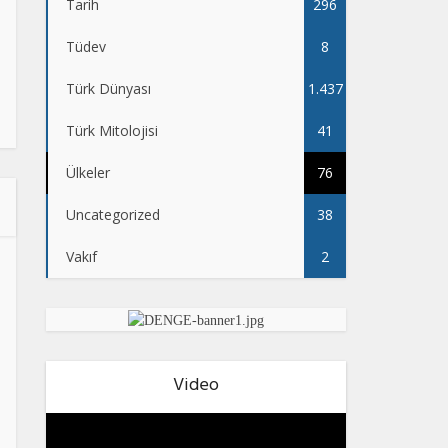
Tarih
296
Tüdev
8
Türk Dünyası
1.437
Türk Mitolojisi
41
Ülkeler
76
Uncategorized
38
Vakıf
2
Video