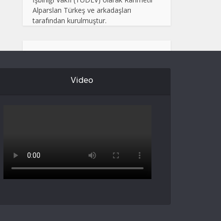
Alparslan Türkeş ve arkadaşları
tarafından kurulmuştur.
Video