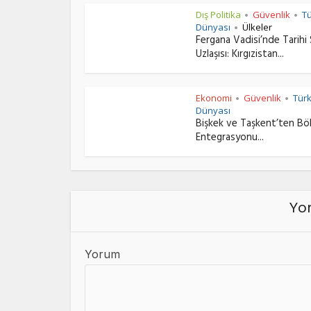
Dış Politika
Güvenlik
T
•
•
Dünyası
Ülkeler
•
Fergana Vadisi’nde Tarihi 
Uzlaşısı: Kırgızistan...
Ekonomi
Güvenlik
Tür
•
•
Dünyası
Bişkek ve Taşkent’ten Bö
Entegrasyonu...
Yor
Yorum