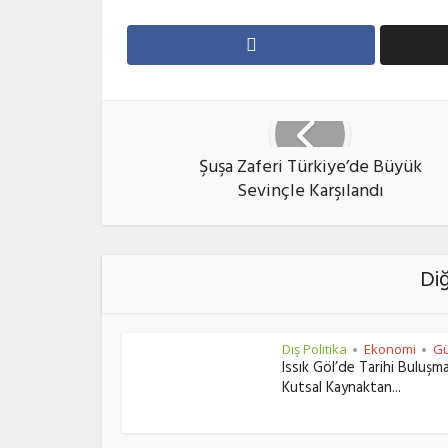
Şuşa Zaferi Türkiye’de Büyük
Sevinçle Karşılandı
Di
Dış Politika
Ekonomi
Gü
•
•
Issık Göl’de Tarihi Buluşm
Kutsal Kaynaktan...