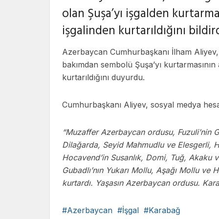
olan Şuşa’yı işgalden kurtarm
işgalinden kurtarıldığını bildird
Azerbaycan Cumhurbaşkanı İlham Aliyev, 
bakımdan sembolü Şuşa’yı kurtarmasının 
kurtarıldığını duyurdu.
Cumhurbaşkanı Aliyev, sosyal medya hesabı 
“Muzaffer Azerbaycan ordusu, Fuzuli’nin G
Dilağarda, Seyid Mahmudlu ve Elesgerli, H
Hocavend’in Susanlık, Domi, Tuğ, Akaku ve 
Gubadlı’nın Yukarı Mollu, Aşağı Mollu ve Ho
kurtardı. Yaşasın Azerbaycan ordusu. Kar
Azerbaycan
İşgal
Karabağ