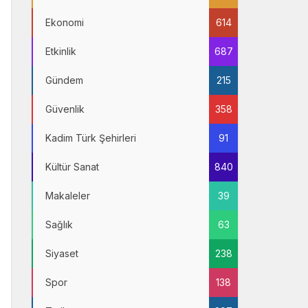
Ekonomi
614
Etkinlik
687
Gündem
215
Güvenlik
358
Kadim Türk Şehirleri
91
Kültür Sanat
840
Makaleler
39
Sağlık
63
Siyaset
238
Spor
138