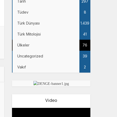
Tarih
297
Tüdev
8
Türk Dünyası
1.439
Türk Mitolojisi
41
Ülkeler
76
Uncategorized
39
Vakıf
2
Video