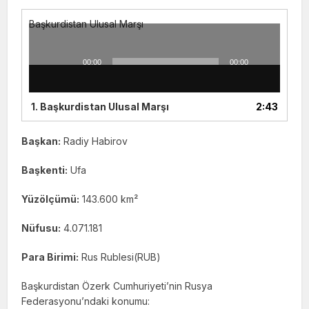
Başkurdistan Ulusal Marşı
00:00
00:00
Ses
oynatıcı
1.
Başkurdistan Ulusal Marşı
2:43
Başkan:
Radiy Habirov
Başkenti:
Ufa
Yüzölçümü:
143.600 km²
Nüfusu:
4.071.181
Para Birimi:
Rus Rublesi(RUB)
Başkurdistan Özerk Cumhuriyeti’nin Rusya
Federasyonu’ndaki konumu: