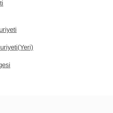
ti
riyeti
iyeti(Yeri)
gesi