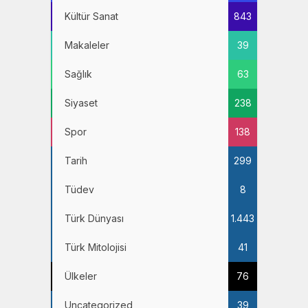
Kültür Sanat
843
Makaleler
39
Sağlık
63
Siyaset
238
Spor
138
Tarih
299
Tüdev
8
Türk Dünyası
1.443
Türk Mitolojisi
41
Ülkeler
76
Uncategorized
39