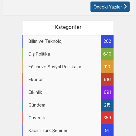
Önceki Yazılar
Kategoriler
Bilim ve Teknoloji
262
Dış Politika
640
Eğitim ve Sosyal Politikalar
110
Ekonomi
616
Etkinlik
691
Gündem
215
Güvenlik
359
Kadim Türk Şehirleri
91