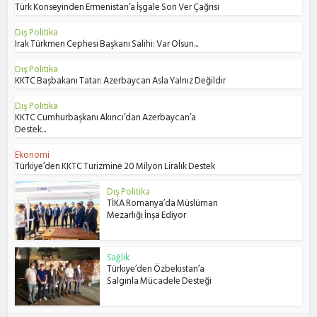
Türk Konseyinden Ermenistan’a İşgale Son Ver Çağrısı
Dış Politika
Irak Türkmen Cephesi Başkanı Salihi: Var Olsun...
Dış Politika
KKTC Başbakanı Tatar: Azerbaycan Asla Yalnız Değildir
Dış Politika
KKTC Cumhurbaşkanı Akıncı’dan Azerbaycan’a
Destek...
Ekonomi
Türkiye’den KKTC Turizmine 20 Milyon Liralık Destek
Dış Politika
TİKA Romanya’da Müslüman
Mezarlığı İnşa Ediyor
Sağlık
Türkiye’den Özbekistan’a
Salgınla Mücadele Desteği