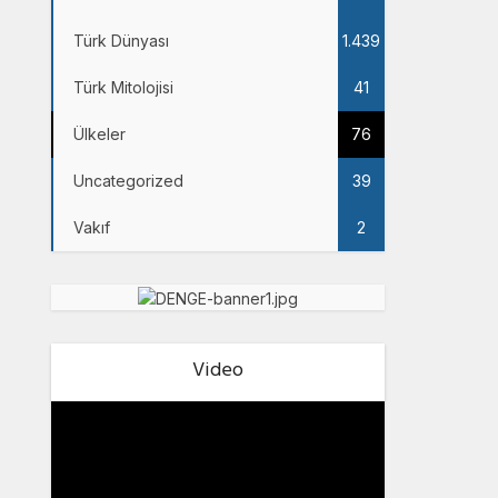
Türk Dünyası
1.439
Türk Mitolojisi
41
Ülkeler
76
Uncategorized
39
Vakıf
2
Video