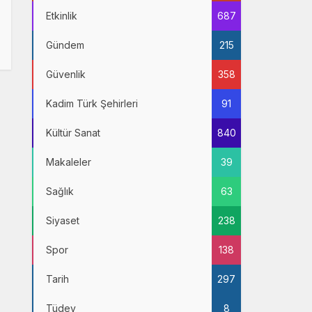
Etkinlik
687
Gündem
215
Güvenlik
358
Kadim Türk Şehirleri
91
Kültür Sanat
840
Makaleler
39
Sağlık
63
Siyaset
238
Spor
138
Tarih
297
Tüdev
8