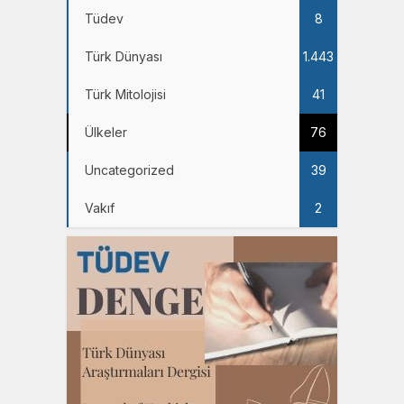
Tüdev
8
Türk Dünyası
1.443
Türk Mitolojisi
41
Ülkeler
76
Uncategorized
39
Vakıf
2