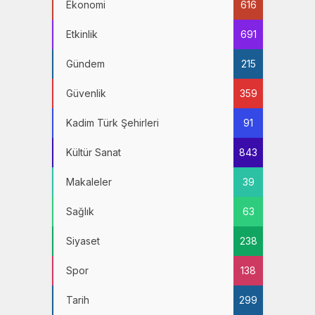
Ekonomi
616
Etkinlik
691
Gündem
215
Güvenlik
359
Kadim Türk Şehirleri
91
Kültür Sanat
843
Makaleler
39
Sağlık
63
Siyaset
238
Spor
138
Tarih
299