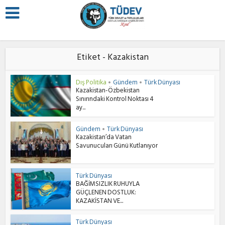
Etiket - Kazakistan
Dış Politika
Gündem
Türk Dünyası
•
•
Kazakistan-Özbekistan
Sınırındaki Kontrol Noktası 4
ay...
Gündem
Türk Dünyası
•
Kazakistan’da Vatan
Savunucuları Günü Kutlanıyor
Türk Dünyası
BAĞİMSIZLIK RUHUYLA
GÜÇLENEN DOSTLUK:
KAZAKİSTAN VE...
Türk Dünyası