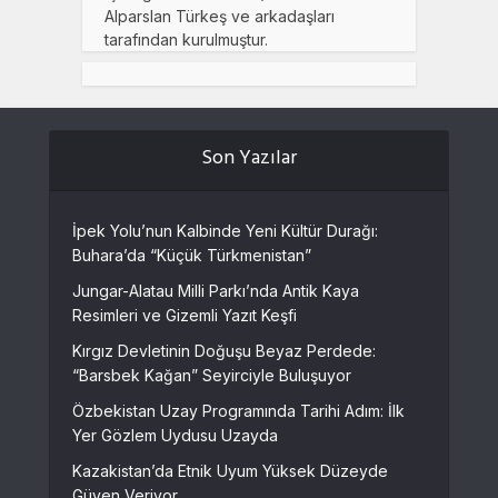
Alparslan Türkeş ve arkadaşları
tarafından kurulmuştur.
Son Yazılar
İpek Yolu’nun Kalbinde Yeni Kültür Durağı:
Buhara’da “Küçük Türkmenistan”
Jungar-Alatau Milli Parkı’nda Antik Kaya
Resimleri ve Gizemli Yazıt Keşfi
Kırgız Devletinin Doğuşu Beyaz Perdede:
“Barsbek Kağan” Seyirciyle Buluşuyor
Özbekistan Uzay Programında Tarihi Adım: İlk
Yer Gözlem Uydusu Uzayda
Kazakistan’da Etnik Uyum Yüksek Düzeyde
Güven Veriyor