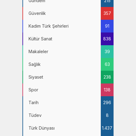
Gündem
215
Güvenlik
357
Kadim Türk Şehirleri
91
Kültür Sanat
838
Makaleler
39
Sağlık
63
Siyaset
238
Spor
138
Tarih
296
Tüdev
8
Türk Dünyası
1.437