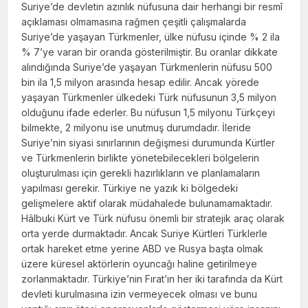
Suriye’de devletin azınlık nüfusuna dair herhangi bir resmî
açıklaması olmama­sına rağmen çeşitli çalışmalarda
Suriye’de yaşayan Türkmenler, ülke nüfusu içinde % 2 ila
% 7’ye varan bir oranda gösterilmiştir. Bu oranlar dikkate
alındığında Suriye’de yaşayan Türkmenlerin nüfusu 500
bin ila 1,5 milyon arasında hesap edilir. Ancak yörede
yaşayan Türkmenler ülkedeki Türk nüfusunun 3,5 milyon
olduğunu ifade ederler. Bu nüfusun 1,5 milyonu Türkçeyi
bilmekte, 2 milyonu ise unutmuş durumdadır. İleride
Suriye’nin siya­si sınırlarının değişmesi durumunda Kürtler
ve Türkmenlerin birlikte yönetebilecekleri bölgelerin
oluşturulması için gerekli hazırlık­ların ve planlamaların
yapılması gerekir. Tür­kiye ne yazık ki bölgedeki
gelişmelere aktif olarak müdahalede bulunamamaktadır.
Hâl­buki Kürt ve Türk nüfusu önemli bir stratejik araç olarak
orta yerde durmaktadır. Ancak Suriye Kürtleri Türklerle
ortak hareket etme yerine ABD ve Rusya başta olmak
üzere küresel aktörlerin oyuncağı haline getirilmeye
zorlanmaktadır. Türkiye’nin Fırat’ın her iki tarafında da Kürt
devleti kurulmasına izin vermeyecek olması ve bunu