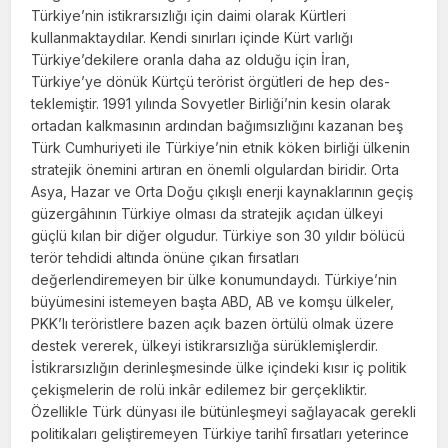
Türkiye’nin istikrarsızlığı için dai­mi olarak Kürtleri
kullanmaktaydılar. Kendi sınırları içinde Kürt varlığı
Türkiye’dekilere oranla daha az olduğu için İran,
Türkiye’ye dönük Kürtçü terörist örgütleri de hep des­
teklemiştir. 1991 yılında Sovyetler Birliği’nin kesin olarak
ortadan kalkmasının ardından bağımsızlığını kazanan beş
Türk Cumhuriye­ti ile Türkiye’nin etnik köken birliği ülkenin
stratejik önemini artıran en önemli olgulardan biridir. Orta
Asya, Hazar ve Orta Doğu çıkışlı enerji kaynaklarının geçiş
güzergâhının Tür­kiye olması da stratejik açıdan ülkeyi
güçlü kılan bir diğer olgudur. Türkiye son 30 yıldır bölücü
terör tehdidi altında önüne çıkan fır­satları
değerlendiremeyen bir ülke konumun­daydı. Türkiye’nin
büyümesini istemeyen başta ABD, AB ve komşu ülkeler,
PKK’lı te­röristlere bazen açık bazen örtülü olmak üze­re
destek vererek, ülkeyi istikrarsızlığa sürük­lemişlerdir.
İstikrarsızlığın derinleşmesinde ülke içindeki kısır iç politik
çekişmelerin de rolü inkâr edilemez bir gerçekliktir.
Özellik­le Türk dünyası ile bütünleşmeyi sağlayacak gerekli
politikaları geliştiremeyen Türkiye tarihî fırsatları yeterince