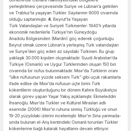
yerleştirilmesi çerçevesinde Suriye ve Lübnan’a getirilen
ve Trablus’ta yaşayan Türkler. Sayılarının 9000 civarında
olduğu saptanmıştır.
4.
Beyrut’ta Yaşayan
Türk Vatandaşları ve Suriyeli Türkmenler: 1940’lı yıllarda
eko­nomik nedenlerle Türkiye’nin Güneydoğu
Anadolu Bölgesinden (Mardin) göç ederek çoğunluğu
Beyrut olmak üzere Lübnan’a yer­leşmiş Türk vatandaşları
ve Suriye’den göç eden az sayıdaki Türkmen. Bu grup
yaklaşık 30.000 kişiden oluşmaktadır. Suudi Arabistan’da
Türkiye (Osmanlı) ve Uygur Türklerinden oluşan 150 bin
civarında bir nüfus bulunmaktadır. Mısır’da Türklerin oranı
“ülke nüfusu­nun yüzde sekseni Türk” gibi uçuk rakamlar­la
ifade edilse de Mısır’da nüfusun üçte birini Türk
kökenlilerin oluşturduğunu bir dönem Kahire Büyükelçisi
olarak görev yapan Yaşar Yakış açıklamıştır. Ekmeleddin
İhsanoğlu. Mısır’da Türkler ve Kültürel Mirasları adlı
eserinde (2006) Mısır’ın ruhuna sinmiş Türk­lüğü ve onun
19-20 yüzyıldaki izlerini incele­miştir. Mısır’ın Sina yarımada­
sında bulunan el-Ariş kentindeki Osmanlı torunları Türkler
kökenlerine bağlı kalarak hayatlarını devam ettiriyor.