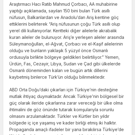
Araştırmacı Hacı Ratib Mahmud Çorbacı, AA muhabirine
yaptığı açıklamada, sayıları 150 bini bulan Türk asıllı
nüfusun, Balkanlardan ve Anado­lu’dan Ariş kentine göç
ettiklerini belirterek “Ariş nüfusunun çoğu Türk asıllı olup
yerel dili kullanıyorlar. Kentteki diğer ailelerle akrabalık
kuran aileler de bulunuyor. Ariş’e yerleşen aileler arasında
Süleymanoğulları, el-Ağvat, Çorbacı ve el-Kaşif ailelerinin
oldu­ğu ve bunların yaklaşık 5 yüzyıl önce Osmanlı
ordusuyla birlikte bölgeye geldikleri belirtili­yor.” Yemen,
Ürdün, Fas, Cezayir, Libya, Sudan ve Çad gibi ülkelerde
Osmanlı döneminden kalan ve bugün artık dillerini
kaybetmiş binlerce Türk’ün olduğu bilinmektedir.
ABD Orta Doğu’daki çıkarları için Türkiye’nin desteğine
mutlak ihtiyaç duy­maktadır. Ancak Türkiye’nin bölgesel bir
güç olarak ileride çıkarlarına zarar vereceği bir ülke olma
ihtimalini de göz önünde tutarak komşularıyla sorunlu
olmasını arzulamakta­dır. Türkler ve Kürtler bin yıldır
bölgede iç içe yaşamış ve kader birliği etmiş iki halktır.
Propaganda amaçlı ifadeler bir yana bırakılır­sa Türkiye’de