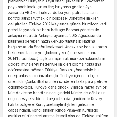
planlanıyor. Dünyanın sayılı enerji şirketleri bu kaynaktan
pay ka­pabilmek için müthiş bir yarışa girdiler. Aynı
zamanda ABD ve Türkiye de bu yeni petrol alanlarını
kontrol altında tutmak için bölge­sel yönetimle ilişkileri
geliştirdiler. Türkiye 2012 Mayısında günde bir milyon varil
petrol taşıyacak bir boru hattı için Barzani yöneti­mi ile
anlaşma imzaladı. Anlaşma uyarınca 2013 Ağustosunda
bitirilmesi gereken hattın Kerkük-Yumurtalık Hattı’na
bağlanması da öngörülmekteydi. Ancak söz konusu hattın
belirlenen tarihte yetiştirilemeyeceği, bir sene sonra
2014’te bitirileceği açıklanmıştır. Irak merkezî hükümetinin
şiddetli muhalefeti ne­deniyle ilişkileri kopma noktasına
götürmesi­ne rağmen Türkiye, Barzani yönetimiyle bu
enerji anlaşmasını imzalamıştır. Türkiye için petrol çok
önemlidir. Çünkü ithal ürünleri içinde en fazla para petrole
ödenmektedir. Türkiye daha önceki yıllarda Irak’ta ayrı bir
Kürt devletine kendi sınırları içindeki Kürt­ler de dâhil olur
düşüncesiyle şiddetle karşı çıksa da, şimdilerde Kuzey
Irak’ta bölgesel Kürt yönetimiyle ilişkileri geliştirme
çabasındadır. Kendi sınırla­rı içinde yaşayan Kürtlerde
ayrılıkçı düşünce­leri artırma ihtimali olsa da Türkiye Irak’tan