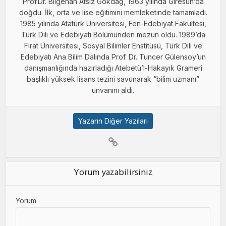
Prof.Dr. Bilgehan Atsız Gökdağ, 1963 yılında Giresun’da
doğdu. İlk, orta ve lise eğitimini memleketinde tamamladı.
1985 yılında Atatürk Üniversitesi, Fen-Edebiyat Fakültesi,
Türk Dili ve Edebiyatı Bölümünden mezun oldu. 1989’da
Fırat Üniversitesi, Sosyal Bilimler Enstitüsü, Türk Dili ve
Edebiyatı Ana Bilim Dalında Prof. Dr. Tuncer Gülensoy’un
danışmanlığında hazırladığı Atebetü’l-Hakayık Grameri
başlıklı yüksek lisans tezini savunarak “bilim uzmanı”
unvanını aldı.
Yazarın Diğer Yazıları
Yorum yazabilirsiniz
Yorum