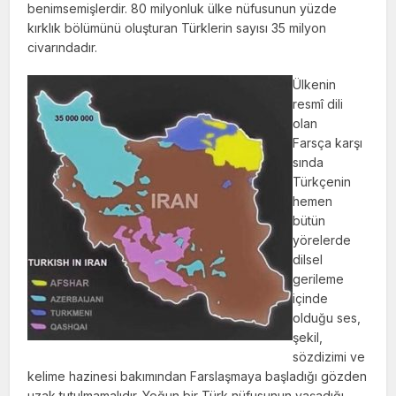
benimsemişler­dir. 80 milyonluk ülke nüfusunun yüzde
kırklık bölümünü oluşturan Türklerin sayısı 35 milyon
civarındadır.
Ülkenin
resmî dili
olan
Farsça karşı
sın­da
Türkçenin
hemen
bütün
yörelerde
dilsel
gerileme
içinde
olduğu ses,
şekil,
sözdizimi ve
kelime hazinesi bakımından Farslaşmaya başladığı gözden
uzak tutulmamalıdır. Yoğun bir Türk nüfusunun yaşadığı