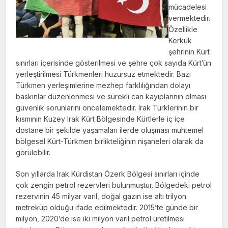
mücadelesi
vermektedir.
Özellikle
Kerkük
şehrinin Kürt
sınırları içerisinde gösterilme­si ve şehre çok sayıda Kürt’ün
yerleştirilme­si Türkmenleri huzursuz etmektedir. Bazı
Türkmen yerleşimlerine mezhep farklılığın­dan dolayı
baskınlar düzenlenmesi ve sürekli can kayıplarının olması
güvenlik sorunlarını öncelemektedir. Irak Türklerinin bir
kısmı­nın Kuzey Irak Kürt Bölgesinde Kürtlerle iç içe
dostane bir şekilde yaşamaları ilerde oluşması muhtemel
bölgesel Kürt-Türkmen birlikteliğinin nişaneleri olarak da
görülebilir.
Son yıllarda Irak Kürdistan Özerk Böl­gesi sınırları içinde
çok zengin petrol rezerv­leri bulunmuştur. Bölgedeki petrol
rezervinin 45 milyar varil, doğal gazın ise altı trilyon
metreküp olduğu ifade edilmektedir. 2015’te günde bir
milyon, 2020’de ise iki milyon va­ril petrol üretilmesi