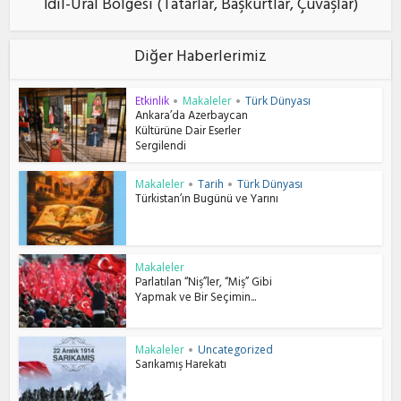
İdil-Ural Bölgesi (Tatarlar, Başkurtlar, Çuvaşlar)
Diğer Haberlerimiz
Etkinlik
Makaleler
Türk Dünyası
•
•
Ankara’da Azerbaycan
Kültürüne Dair Eserler
Sergilendi
Makaleler
Tarih
Türk Dünyası
•
•
Türkistan’ın Bugünü ve Yarını
Makaleler
Parlatılan “Niş”ler, “Miş” Gibi
Yapmak ve Bir Seçimin...
Makaleler
Uncategorized
•
Sarıkamış Harekatı