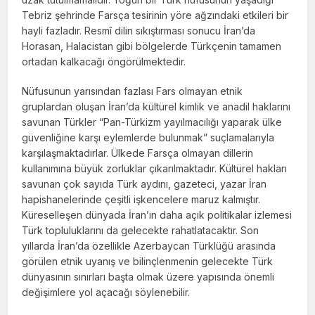
Tebriz şehrinde Farsça tesirinin yöre ağzındaki etkileri bir
hayli fazladır. Resmî dilin sıkış­tırması sonucu İran’da
Horasan, Halacistan gibi bölgelerde Türkçenin tamamen
ortadan kalkacağı öngörülmektedir.
Nüfusunun yarısından fazlası Fars ol­mayan etnik
gruplardan oluşan İran’da kültü­rel kimlik ve anadil haklarını
savunan Türkler “Pan-Türkizm yayılmacılığı yaparak ülke
gü­venliğine karşı eylemlerde bulunmak” suçla­malarıyla
karşılaşmaktadırlar. Ülkede Farsça olmayan dillerin
kullanımına büyük zorluk­lar çıkarılmaktadır. Kültürel hakları
savunan çok sayıda Türk aydını, gazeteci, yazar İran
hapishanelerinde çeşitli işkencelere maruz kalmıştır.
Küreselleşen dünyada İran’ın daha açık politikalar izlemesi
Türk topluluklarını da gelecekte rahatlatacaktır. Son
yıllarda İran’da özellikle Azerbaycan Türklüğü arasında
görülen etnik uyanış ve bilinçlenmenin gelecekte Türk
dünyasının sınırları başta olmak üzere yapısında önemli
değişimlere yol açacağı söylenebilir.