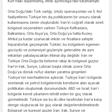
Kürt halkı dışlanmamış, etnik ayrımcılığa tabi tutulmamıştır.
Orta Doğu’daki Türk varlığı, örtülü operasyonları ve 5. Kol
faaliyetlerini Tür­kiye’nin dış politikasının bir unsuru olarak
kullanmasına zemin oluşturabilir. İran’ın coğrafi olarak sınırlı
bölgesel seçenekleri var­ken Türkiye Kafkaslara,
Balkanlara, Orta Asya’ya, Orta Doğu’ya hatta Kuzey
Afrika’ya kadar uzanacak imkân ve fırsatlara sahiptir.
İmparatorluk geçmişinde Türkler, bu bölgele­rin egemen
gücüydü ve potansiyel güçleriyle gelecekte de aynı
imkânları yakalayacakları ihtimal dışı değildir. İran ve
Türkiye Orta Doğu’da birbirine rakip iki bölgesel güçtür.
İran’ın Irak, Suriye, Lübnan başta olmak üzere Orta
Doğu’ya dönük nüfuz alanları ya­ratma girişimleri
Türkiye’nin menfaatlerine aykırıdır. Türkiye İran’ı bölgede
sınırlamak ve petrol bölgelerinde kendisine alan açacak
politikaları oluşturmak durumundadır. ABD ve İsrail; İran’ı
bölgede kendi çıkarlarını teh­dit eden bir güç olarak
görmektedir. Türkiye ise bu iki ülke tarafından İran’a karşı
denge oluşturacak bir güç olarak değerlendirilmek­tedir.
Bölgesel ve küresel güçler İran, Irak, Suriye ve