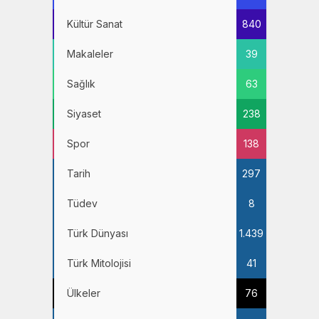
Kültür Sanat
840
Makaleler
39
Sağlık
63
Siyaset
238
Spor
138
Tarih
297
Tüdev
8
Türk Dünyası
1.439
Türk Mitolojisi
41
Ülkeler
76