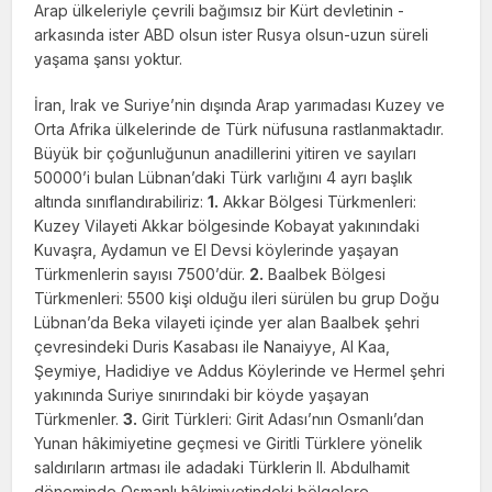
Arap ülke­leriyle çevrili bağımsız bir Kürt devletinin -
arkasında ister ABD olsun ister Rusya olsun-uzun süreli
yaşama şansı yoktur.
İran, Irak ve Suriye’nin dışında Arap yarımadası Kuzey ve
Orta Afrika ülkelerinde de Türk nüfusuna rastlanmaktadır.
Büyük bir çoğunluğu­nun anadillerini yitiren ve sayıları
50000’i bu­lan Lübnan’daki Türk varlığını 4 ayrı başlık
altında sınıflandırabiliriz:
1.
Akkar Bölgesi Türkmenleri:
Kuzey Vilayeti Akkar bölgesinde Kobayat yakınında­ki
Kuvaşra, Aydamun ve El Devsi köylerinde yaşayan
Türkmenlerin sayısı 7500’dür.
2.
Baalbek Bölgesi
Türkmenleri: 5500 kişi olduğu ileri sürülen bu grup Doğu
Lüb­nan’da Beka vilayeti içinde yer alan Baalbek şehri
çevresindeki Duris Kasabası ile Nana­iyye, Al Kaa,
Şeymiye, Hadidiye ve Addus Köylerinde ve Hermel şehri
yakınında Suriye sınırındaki bir köyde yaşayan
Türkmenler.
3.
Girit Türkleri: Girit Adası’nın Osmanlı’dan
Yunan hâkimiyetine geçme­si ve Giritli Türklere yönelik
saldırıların artması ile adadaki Türklerin II. Abdulha­mit
döneminde Osmanlı hâkimiyetindeki bölgelere