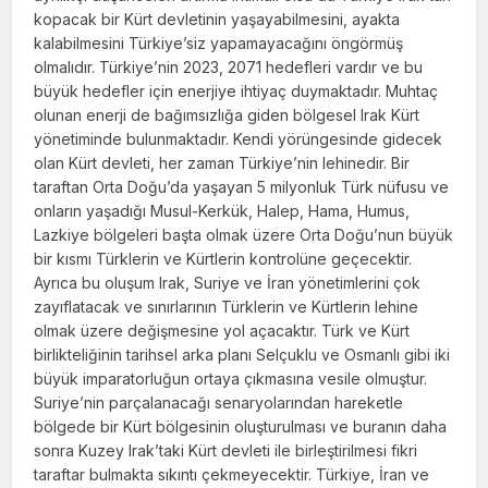
kopacak bir Kürt devletinin yaşayabilmesini, ayakta
kalabilmesini Türkiye’siz yapamayaca­ğını öngörmüş
olmalıdır. Türkiye’nin 2023, 2071 hedefleri vardır ve bu
büyük hedefler için enerjiye ihtiyaç duymaktadır. Muhtaç
olunan enerji de bağımsızlığa giden bölgesel Irak Kürt
yönetiminde bulunmaktadır. Kendi yörüngesinde gidecek
olan Kürt devleti, her zaman Türki­ye’nin lehinedir. Bir
taraftan Orta Doğu’da yaşayan 5 milyonluk Türk nüfusu ve
onların yaşadığı Musul-Kerkük, Halep, Hama, Hu­mus,
Lazkiye bölgeleri başta olmak üzere Orta Doğu’nun büyük
bir kısmı Türklerin ve Kürtlerin kontrolüne geçecektir.
Ayrıca bu oluşum Irak, Suriye ve İran yönetimlerini çok
zayıflatacak ve sınırlarının Türklerin ve Kürtlerin lehine
olmak üzere değişmesine yol açacaktır. Türk ve Kürt
birlikteliğinin tarihsel arka planı Selçuklu ve Osmanlı gibi iki
büyük imparatorluğun ortaya çıkmasına vesile ol­muştur.
Suriye’nin par­çalanacağı senaryolarından hareketle
bölgede bir Kürt bölgesinin oluşturulması ve buranın daha
sonra Kuzey Irak’taki Kürt devleti ile birleştirilmesi fikri
taraftar bulmakta sıkıntı çekmeyecektir. Türkiye, İran ve