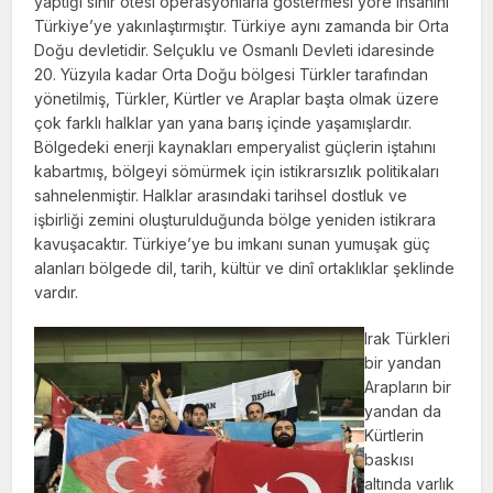
yaptığı sınır ötesi operasyonlarla göstermesi yöre insanını
Türkiye’ye yakınlaştırmıştır. Türkiye aynı zamanda bir Orta
Doğu devletidir. Selçuklu ve Osmanlı Devleti idaresinde
20. Yüzyıla kadar Orta Doğu bölgesi Türkler tarafından
yönetilmiş, Türkler, Kürtler ve Araplar başta olmak üzere
çok farklı halklar yan yana barış içinde yaşamışlardır.
Bölgedeki enerji kaynakları emperyalist güçlerin iştahını
kabartmış, bölgeyi sömürmek için istikrarsızlık politikaları
sahnelenmiştir. Halklar arasındaki tarihsel dostluk ve
işbirliği zemini oluşturulduğunda bölge yeniden istikrara
kavuşacaktır. Türkiye’ye bu imkanı sunan yumuşak güç
alanları bölgede dil, tarih, kültür ve dinî ortaklıklar şeklinde
vardır.
Irak Türkleri
bir yandan
Arapların bir
yandan da
Kürtlerin
baskısı
altında varlık