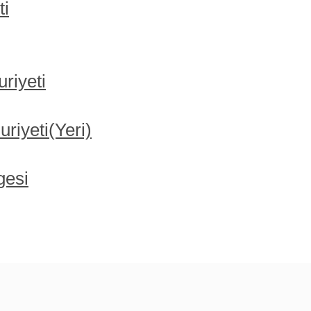
ti
riyeti
iyeti(Yeri)
gesi