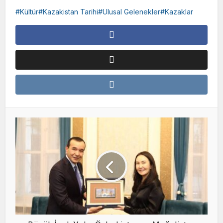
Kültür#Kazakistan Tarihi#Ulusal Gelenekler#Kazaklar