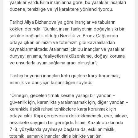
yasaklar vardı. Bilim insanlarına göre, bu yasaklar insanları
düzene, temizliğe ve iyi karaktere yönlendiriyordu.
Tarihçi Aliya Bizhanova’ya göre inançlar ve tabuların
kökleri derindir: “Bunlar, insan faaliyetinin doğayla sıkı bir
şekilde bağlantılı olduğu Neolitik ve Bronz Çağlarında
ortaya çıkan animizm ve totemizm gibi kavramlardan
kaynaklanmaktadır. Atalarımız için bu inançlar ve yasaklar
dünyayı anlama, faaliyetlerini düzenleme, doğayı koruma
ve unsurlarla uyum sağlama aracı olmuştur”.
Tarihçi büyünün inançları kötü güçlere karşı korunmak,
esenlik ve barış için kullanıldığını söyledi:
“Örneğin, geceleri tırnak kesme yasağı bir yandan –
güvenlik için, karanlıkta yaralanmamak için, diğer yandan –
karanlıkla ilişkili ruhsal tehlikelere karşı korunmak için
ortaya çıktı. Kapı çerçevesini desteklememek, eve, aileye,
nezakete saygının bir gereğidir. İslam, Kazak bozkırında
7.-8. yüzyıllarda yayılmaya başlasa da, eski animistik,
totemik, şamanik inançlar dinle birlikte varlığını