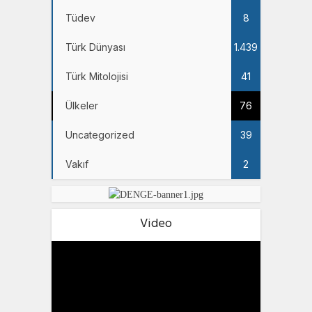
Tüdev
8
Türk Dünyası
1.439
Türk Mitolojisi
41
Ülkeler
76
Uncategorized
39
Vakıf
2
Video