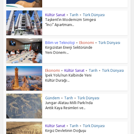
Kültür Sanat
Tarih
Türk Dünyası
•
•
Taşkent’in Modernizm Simgesi
“İnci” Apartmanı...
Bilim ve Teknoloji
Ekonomi
Türk Dünyası
•
•
Kırgızistan Enerji Sektöründe
Yeni Dönem:...
Ekonomi
Kültür Sanat
Tarih
Türk Dünyası
•
•
•
İpek Yolu’nun Kalbinde Yeni
Kültür Durağı:...
Gündem
Tarih
Türk Dünyası
•
•
Jungar-Alatau Milli Parkı’nda
Antik Kaya Resimleri ve...
Kültür Sanat
Tarih
Türk Dünyası
•
•
Kırgız Devletinin Doğuşu