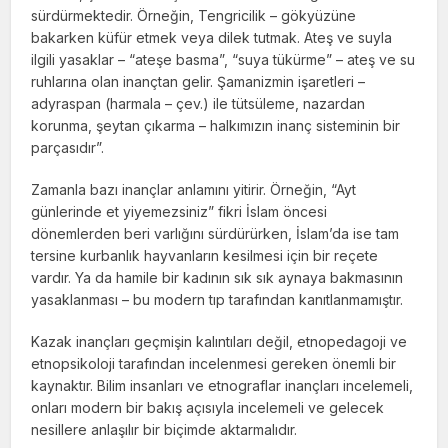
sürdürmektedir. Örneğin, Tengricilik – gökyüzüne
bakarken küfür etmek veya dilek tutmak. Ateş ve suyla
ilgili yasaklar – “ateşe basma”, “suya tükürme” – ateş ve su
ruhlarına olan inançtan gelir. Şamanizmin işaretleri –
adyraspan (harmala – çev.) ile tütsüleme, nazardan
korunma, şeytan çıkarma – halkımızın inanç sisteminin bir
parçasıdır”.
Zamanla bazı inançlar anlamını yitirir. Örneğin, “Ayt
günlerinde et yiyemezsiniz” fikri İslam öncesi
dönemlerden beri varlığını sürdürürken, İslam’da ise tam
tersine kurbanlık hayvanların kesilmesi için bir reçete
vardır. Ya da hamile bir kadının sık sık aynaya bakmasının
yasaklanması – bu modern tıp tarafından kanıtlanmamıştır.
Kazak inançları geçmişin kalıntıları değil, etnopedagoji ve
etnopsikoloji tarafından incelenmesi gereken önemli bir
kaynaktır. Bilim insanları ve etnograflar inançları incelemeli,
onları modern bir bakış açısıyla incelemeli ve gelecek
nesillere anlaşılır bir biçimde aktarmalıdır.