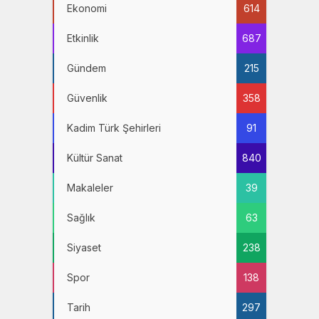
Ekonomi
614
Etkinlik
687
Gündem
215
Güvenlik
358
Kadim Türk Şehirleri
91
Kültür Sanat
840
Makaleler
39
Sağlık
63
Siyaset
238
Spor
138
Tarih
297