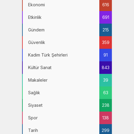
Ekonomi
616
Etkinlik
691
Gündem
215
Güvenlik
359
Kadim Türk Şehirleri
91
Kültür Sanat
843
Makaleler
39
Sağlık
63
Siyaset
238
Spor
138
Tarih
299