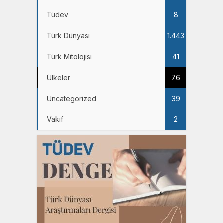
Tüdev
8
Türk Dünyası
1.443
Türk Mitolojisi
41
Ülkeler
76
Uncategorized
39
Vakıf
2