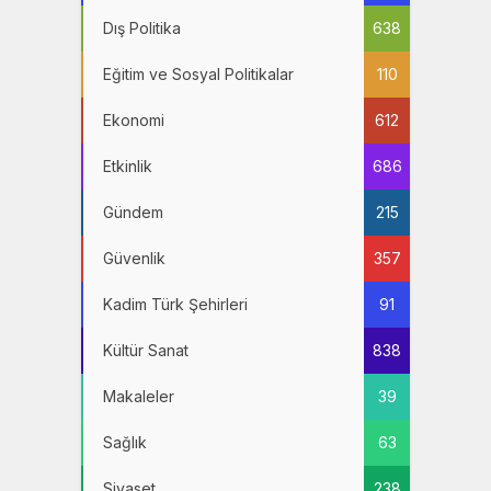
Dış Politika
638
Eğitim ve Sosyal Politikalar
110
Ekonomi
612
Etkinlik
686
Gündem
215
Güvenlik
357
Kadim Türk Şehirleri
91
Kültür Sanat
838
Makaleler
39
Sağlık
63
Siyaset
238