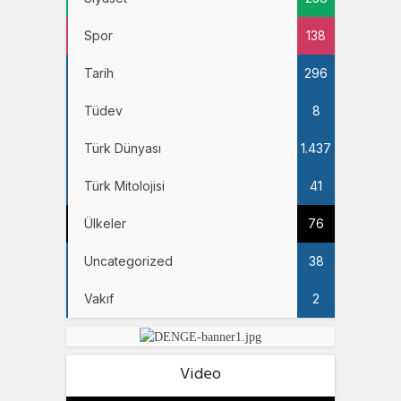
Spor
138
Tarih
296
Tüdev
8
Türk Dünyası
1.437
Türk Mitolojisi
41
Ülkeler
76
Uncategorized
38
Vakıf
2
Video