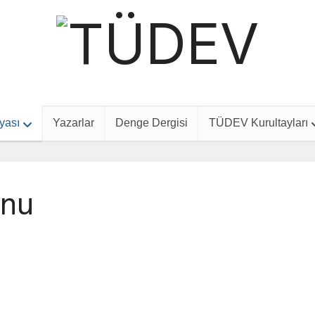
yası
Yazarlar
Denge Dergisi
TÜDEV Kurultayları
onu
Facebook
X
vKontakte
Email