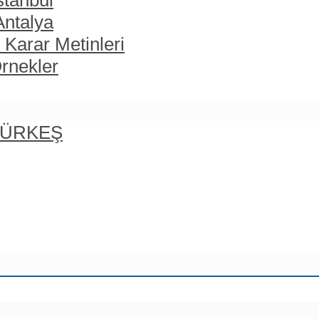
stanbul
Antalya
 Karar Metinleri
rnekler
 TÜRKEŞ