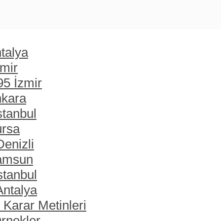
talya
zmir
95 İzmir
nkara
stanbul
ursa
enizli
Samsun
stanbul
Antalya
 Karar Metinleri
rnekler