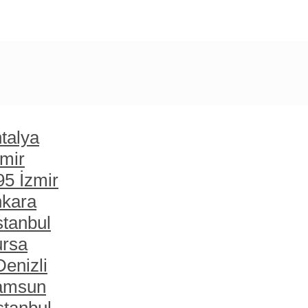
talya
zmir
95 İzmir
nkara
stanbul
ursa
enizli
Samsun