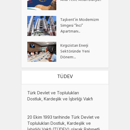
Ahal Teke Atları Dünya...
Taşkent’in Modernizm
Simgesi “İnci”
Apartmanı...
Kırgızistan Enerji
Sektöründe Yeni
Dönem:...
TÜDEV
Türk Devlet ve Toplulukları
Dostluk, Kardeşlik ve İşbirliği Vakfı
20 Ekim 1993 tarihinde Türk Devlet ve
Toplulukları Dostluk, Kardeşlik ve
İşbirliği Vakfı (TÜDEV) olarak Rahmetli