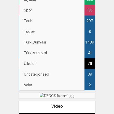
Spor
138
Tarih
297
Tüdev
8
Türk Dünyası
1.439
Türk Mitolojisi
41
Ülkeler
76
Uncategorized
39
Vakıf
2
Video