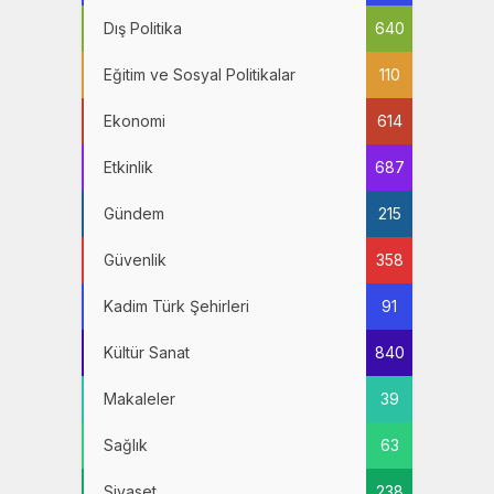
Dış Politika
640
Eğitim ve Sosyal Politikalar
110
Ekonomi
614
Etkinlik
687
Gündem
215
Güvenlik
358
Kadim Türk Şehirleri
91
Kültür Sanat
840
Makaleler
39
Sağlık
63
Siyaset
238