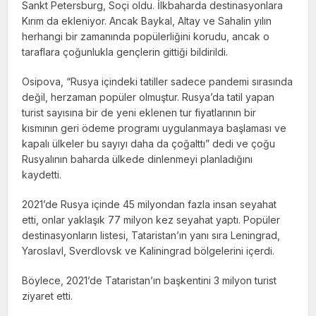
Sankt Petersburg, Soçi oldu. İlkbaharda destinasyonlara
Kırım da ekleniyor. Ancak Baykal, Altay ve Sahalin yılın
herhangi bir zamanında popülerliğini korudu, ancak o
taraflara çoğunlukla gençlerin gittiği bildirildi.
Osipova, “Rusya içindeki tatiller sadece pandemi sırasında
değil, herzaman popüler olmuştur. Rusya’da tatil yapan
turist sayısına bir de yeni eklenen tur fiyatlarının bir
kısmının geri ödeme programı uygulanmaya başlaması ve
kapalı ülkeler bu sayıyı daha da çoğalttı” dedi ve çoğu
Rusyalının baharda ülkede dinlenmeyi planladığını
kaydetti.
2021’de Rusya içinde 45 milyondan fazla insan seyahat
etti, onlar yaklaşık 77 milyon kez seyahat yaptı. Popüler
destinasyonların listesi, Tataristan’ın yanı sıra Leningrad,
Yaroslavl, Sverdlovsk ve Kaliningrad bölgelerini içerdi.
Böylece, 2021’de Tataristan’ın başkentini 3 milyon turist
ziyaret etti.