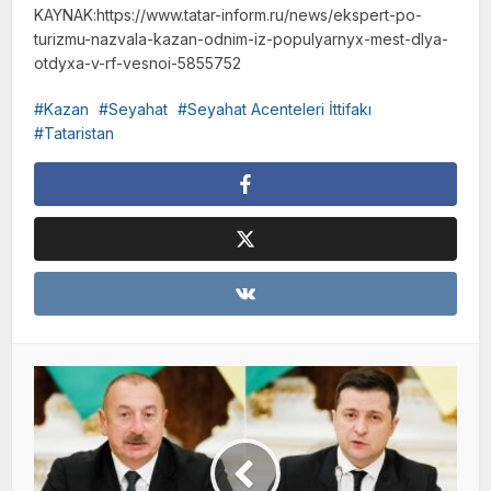
KAYNAK:https://www.tatar-inform.ru/news/ekspert-po-
turizmu-nazvala-kazan-odnim-iz-populyarnyx-mest-dlya-
otdyxa-v-rf-vesnoi-5855752
Kazan
Seyahat
Seyahat Acenteleri İttifakı
Tataristan