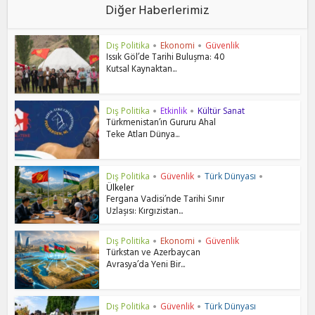
Diğer Haberlerimiz
Dış Politika
Ekonomi
Güvenlik
•
•
Issık Göl’de Tarihi Buluşma: 40
Kutsal Kaynaktan...
Dış Politika
Etkinlik
Kültür Sanat
•
•
Türkmenistan’ın Gururu Ahal
Teke Atları Dünya...
Dış Politika
Güvenlik
Türk Dünyası
•
•
•
Ülkeler
Fergana Vadisi’nde Tarihi Sınır
Uzlaşısı: Kırgızistan...
Dış Politika
Ekonomi
Güvenlik
•
•
Türkstan ve Azerbaycan
Avrasya’da Yeni Bir...
Dış Politika
Güvenlik
Türk Dünyası
•
•