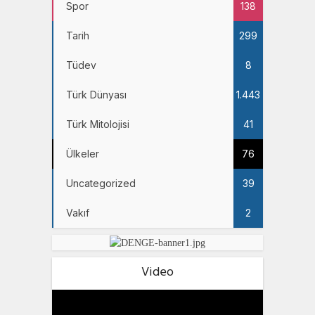
Spor
138
Tarih
299
Tüdev
8
Türk Dünyası
1.443
Türk Mitolojisi
41
Ülkeler
76
Uncategorized
39
Vakıf
2
Video