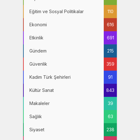
Eğitim ve Sosyal Politikalar
110
Ekonomi
616
Etkinlik
691
Gündem
215
Güvenlik
359
Kadim Türk Şehirleri
91
Kültür Sanat
843
Makaleler
39
Sağlık
63
Siyaset
238