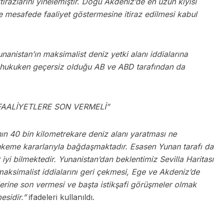
irazlarını yinelemiştir. Doğu Akdeniz’de en uzun kıyısı
 mesafede faaliyet göstermesine itiraz edilmesi kabul
Yunanistan’ın maksimalist deniz yetki alanı iddialarına
n hukuken geçersiz olduğu AB ve ABD tarafından da
FAALİYETLERE SON VERMELİ”
nın 40 bin kilometrekare deniz alanı yaratması ne
ahkeme kararlarıyla bağdaşmaktadır. Esasen Yunan tarafı da
iyi bilmektedir. Yunanistan’dan beklentimiz Sevilla Haritası
 maksimalist iddialarını geri çekmesi, Ege ve Akdeniz’de
yetlerine son vermesi ve başta istikşafi görüşmeler olmak
esidir.”
ifadeleri kullanıldı.