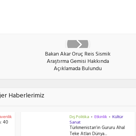
ook
X
vKontakte
Bakan Akar Oruç Reis Sismik
Araştırma Gemisi Hakkında
Açıklamada Bulundu
ğer Haberlerimiz
venlik
Dış Politika
Etkinlik
Kültür
•
•
a: 40
Sanat
Türkmenistan’ın Gururu Ahal
Teke Atları Dünya...