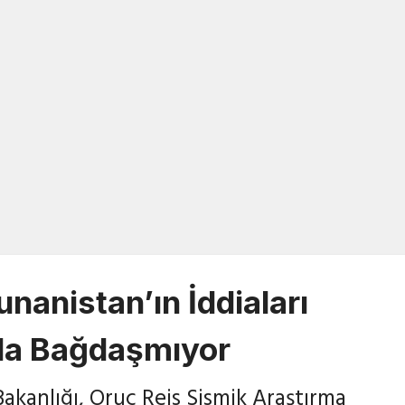
13/10/2020
unanistan’ın İddiaları
kla Bağdaşmıyor
Bakanlığı, Oruç Reis Sismik Araştırma