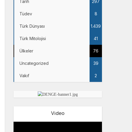
Tarih
297
Tüdev
8
Türk Dünyası
1.439
Türk Mitolojisi
41
Ülkeler
76
Uncategorized
39
Vakıf
2
Video