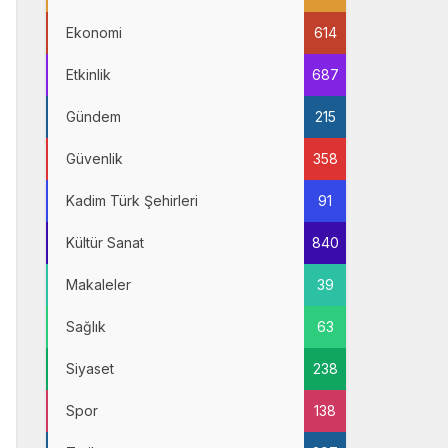
Ekonomi
614
Etkinlik
687
Gündem
215
Güvenlik
358
Kadim Türk Şehirleri
91
Kültür Sanat
840
Makaleler
39
Sağlık
63
Siyaset
238
Spor
138