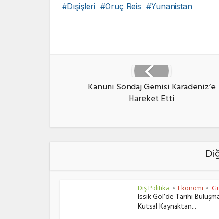
Dışişleri
Oruç Reis
Yunanistan
Faceb
Kanuni Sondaj Gemisi Karadeniz’e
Hareket Etti
Di
Dış Politika
Ekonomi
Gü
•
•
Issık Göl’de Tarihi Buluşm
Kutsal Kaynaktan...