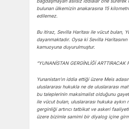
bağdaşmayan asılsız iddialar öne sürerek it
bulunan ülkemizin anakarasına 15 kilometre
edilemez.
Bu itiraz, Sevilla Haritası ile vücut bulan, 
dayanmaktadır. Oysa ki Sevilla Haritasını
kamuoyuna duyurulmuştur.
“YUNANİSTAN GERGİNLİĞİ ARTTIRACAK 
Yunanistan’ın iddia ettiği üzere Meis adası
uluslararası hukukla ne de uluslararası m
bu taleplerinin maksimalist olduğunu gayet 
ile vücut bulan, uluslararası hukuka aykırı
gerginliği artırıcı tatbikat ve askeri faali
üzere bizimle samimi bir diyalog içine girm