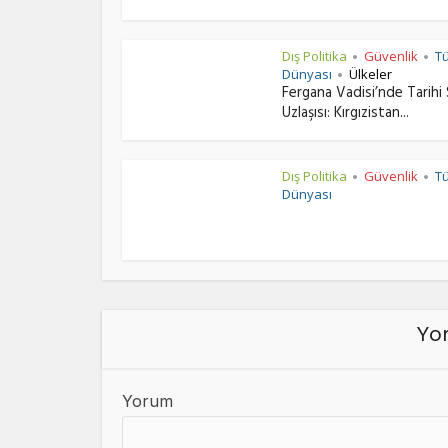
Dış Politika
Güvenlik
T
•
•
Dünyası
Ülkeler
•
Fergana Vadisi’nde Tarihi 
Uzlaşısı: Kırgızistan...
Dış Politika
Güvenlik
T
•
•
Dünyası
Yor
Yorum