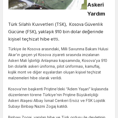
Askeri
Yardım
Türk Silahlı Kuvvetleri (TSK), Kosova Güvenlik
Gücüne (FSK), yaklaşık 910 bin dolar değerinde
kişisel teçhizat hibe etti.
Türkiye ile Kosova arasındaki, Milli Savunma Bakanı Hulusi
Akar’ın geçen yıl Kosova ziyareti sırasında imzalanan
Askeri Mali İşbirliği Anlaşması kapsamında, Kosova’ya 910
bin dolarlık askeri üniforma, pilot üniforması, kamuflaj,
kışlık mont ve diğer eşyalardan oluşan kişisel teçhizat
malzemeleri hibe olarak verildi.
Kosova’nın başkenti Priştine’deki “Adem Yaşari” kışlasında
düzenlenen törene Türkiye’nin Priştine Büyükelçiliği
Askeri Ataşesi Albay İsmail Cenkeri Ersöz ve FSK Lojistik
Subayı Binbaşı Nazmi Zogaj katıldı.
Binbaşı Zogaj, yapılan hibe ve Türk ordusu ile devletinin