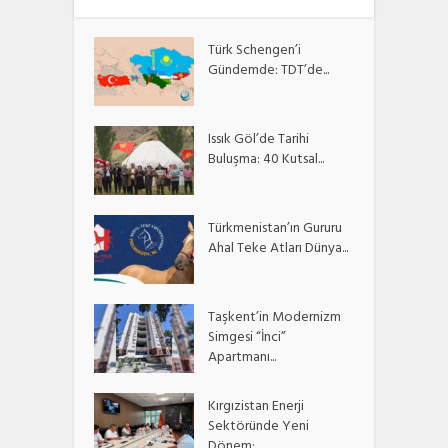
Türk Schengen’i
Gündemde: TDT’de...
Issık Göl’de Tarihi
Buluşma: 40 Kutsal...
Türkmenistan’ın Gururu
Ahal Teke Atları Dünya...
Taşkent’in Modernizm
Simgesi “İnci”
Apartmanı...
Kırgızistan Enerji
Sektöründe Yeni
Dönem:...