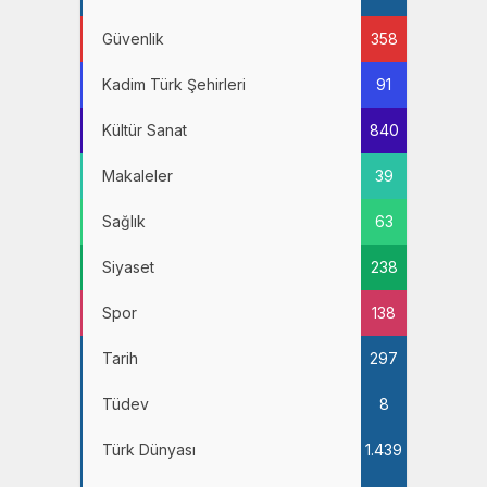
Güvenlik
358
Kadim Türk Şehirleri
91
Kültür Sanat
840
Makaleler
39
Sağlık
63
Siyaset
238
Spor
138
Tarih
297
Tüdev
8
Türk Dünyası
1.439