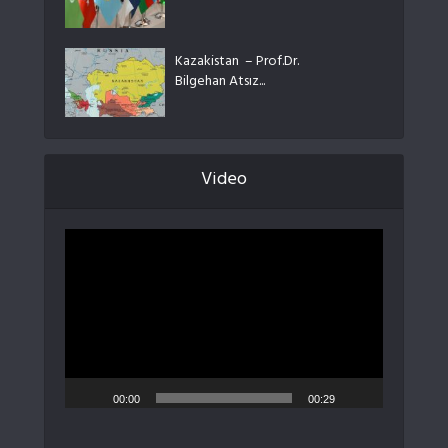
Kazakistan – Prof.Dr.
Bilgehan Atsız...
Video
Video
oynatıcı
00:00
00:29