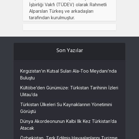
İşbirliği Vakfı (TÜDEV) olarak Rahmetli
Alparslan Türkeş ve arkadaşları
tarafından kurulmuştur.
Son Yazılar
Kırgızistan’ın Kutsal Suları Ala-Too Meydanı’nda
Buluştu
Kültöbe’den Günümüze: Türkistan Tarihinin İzleri
Ulıtau’da
Türkistan Ülkeleri Su Kaynaklarının Yönetimini
Görüştü
Dünya Akordeonunun Kalbi Ilk Kez Türkistan’da
Atacak
Özbekistan, Terk Edilmiş Havaalanlarını Turizme