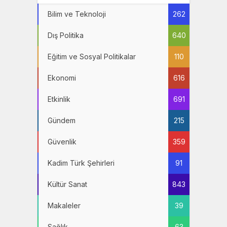
Bilim ve Teknoloji
262
Dış Politika
640
Eğitim ve Sosyal Politikalar
110
Ekonomi
616
Etkinlik
691
Gündem
215
Güvenlik
359
Kadim Türk Şehirleri
91
Kültür Sanat
843
Makaleler
39
Sağlık
63