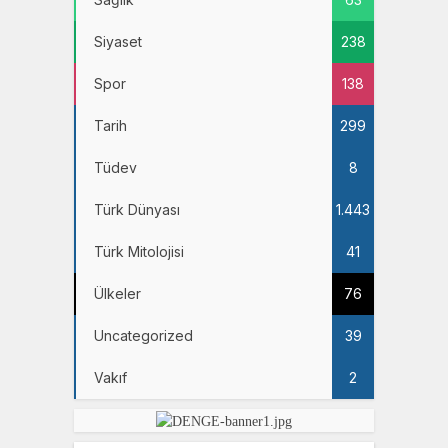
Siyaset
238
Spor
138
Tarih
299
Tüdev
8
Türk Dünyası
1.443
Türk Mitolojisi
41
Ülkeler
76
Uncategorized
39
Vakıf
2