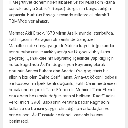
II. Meşrutiyet döneminden itibaren Sırat-ı Müstakim (daha
sonraki adıyla Sebilü’r-Reşad) dergisinin başyazarlığını
yapmıştır. Kurtuluş Savaşı sırasında milletvekili olarak 1.
TBMM’de yer almıştır.
Mehmet Âkif Ersoy, 1873 yılının Aralık ayında İstanbul’da,
Fatih ilçesinin Karagümrük semtinde Sarıgüzel
Mahallesi’nde dünyaya geldi. Nüfusa kaydı doğumundan
sonra babasının imamlık yaptığı ve ilk çocukluk yıllarını
geçirdiği Çanakkale’nin Bayramiç ilçesinde yapıldığı için
nüfus kağıdında Âkif’in doğum yeri Bayramiç olarak
görünür. Annesi Buhara’dan Anadolu’ya göç etmiş bir
ailenin kızı olan Emine Şerif Hanım; Arnavut kökenli babası
ise Kosova’nın İpek kenti doğumlu, Fatih Camii medresesi
hocalarından İpekli Tahir Efendi’dir. Mehmet Tahir Efendi,
ona ebcet hesabıyla doğum tarihini belirten “Ragîf” adını
verdi (hicri 1290). Babasının vefatına kadar Ragîf adını
kullansa da bu isim yaygın olmadığı için arkadaşları ve
annesi ona “Âkif” ismiyle seslendi, zamanla bu ismi
benimsedi.