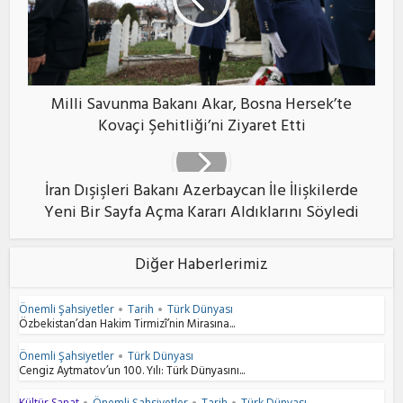
Milli Savunma Bakanı Akar, Bosna Hersek’te
Kovaçi Şehitliği’ni Ziyaret Etti
İran Dışişleri Bakanı Azerbaycan İle İlişkilerde
Yeni Bir Sayfa Açma Kararı Aldıklarını Söyledi
Diğer Haberlerimiz
Önemli Şahsiyetler
Tarih
Türk Dünyası
•
•
Özbekistan’dan Hakim Tirmizî’nin Mirasına...
Önemli Şahsiyetler
Türk Dünyası
•
Cengiz Aytmatov’un 100. Yılı: Türk Dünyasını...
Kültür Sanat
Önemli Şahsiyetler
Tarih
Türk Dünyası
•
•
•