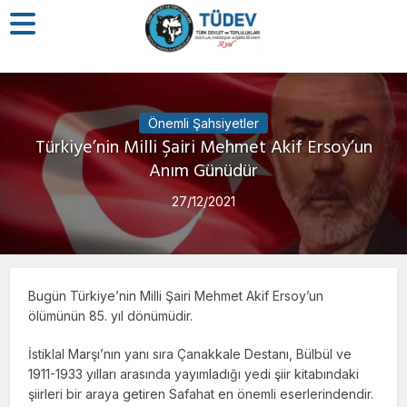
Önemli Şahsiyetler
Türkiye’nin Milli Şairi Mehmet Akif Ersoy’un
Anım Günüdür
27/12/2021
Bugün Türkiye’nin Milli Şairi Mehmet Akif Ersoy’un
ölümünün 85. yıl dönümüdir.
İstiklal Marşı’nın yanı sıra Çanakkale Destanı, Bülbül ve
1911-1933 yılları arasında yayımladığı yedi şiir kitabındaki
şiirleri bir araya getiren Safahat en önemli eserlerindendir.