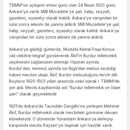
TBMM’nin açılışının ertesi günü olan 24 Nisan 1920 günü
Ankara’ya vardı. Millî Mücadele’ye şair, hatip, seyyah,
gazeteci, siyasetçi olarak katıldı. Ankara’ya varışından bir
süre sonra ailesini de yanına aldırdı. Millî Mücadele’ye şair,
hatip, seyyah, gazeteci, siyasetçi olarak katıldı. Ankara’ya
varışından bir süre sonra ailesini de yanına aldırdı.
Ankara’ya geldiği günlerde, Mustafa Kemal Paşa Konya
vali vekiline telgraf göndererek Âkif’in Burdur milletvekili
seçilmesini sağlamasını istemişti. Haziran ayında
Burdur’dan, temmuz ayında ise Biga’dan mebus seçildiği
haberi meclise ulaştı. Âkif, Burdur mebusluğunu tercih etti.
Böylece 1920-1923 yılları arasında vekil olarak I. TBMM’de
yer aldı. Meclis kayıtlarında adı “Burdur milletvekili ve İslam
şairi” olarak geçmektedir.
1921’de Ankara’da Taceddin Dergâhı’na yerleşen Mehmet
Âkif, Burdur milletvekili olarak meclisteki görevine devam
etmekteydi. O dönemde Yunanların Ankara’ya ilerleyişi
karşısında meclisi Kayseri’ye taşımak için hazırlık vardı.