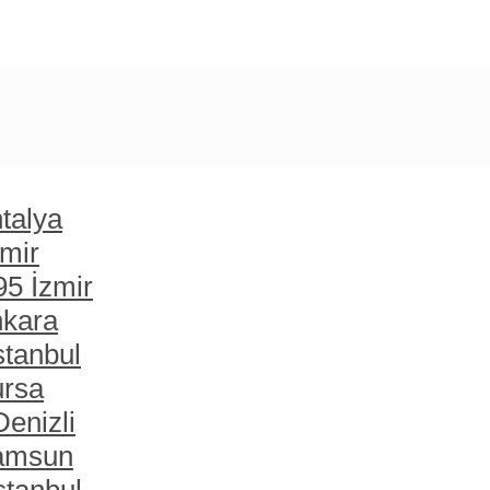
talya
zmir
95 İzmir
nkara
stanbul
ursa
enizli
Samsun