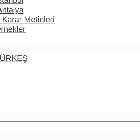
stanbul
Antalya
 Karar Metinleri
rnekler
 TÜRKEŞ