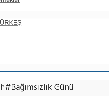
 TÜRKEŞ
rih#Bağımsızlık Günü