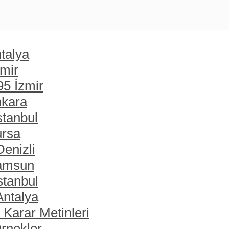
talya
zmir
95 İzmir
nkara
stanbul
ursa
enizli
Samsun
stanbul
Antalya
 Karar Metinleri
rnekler