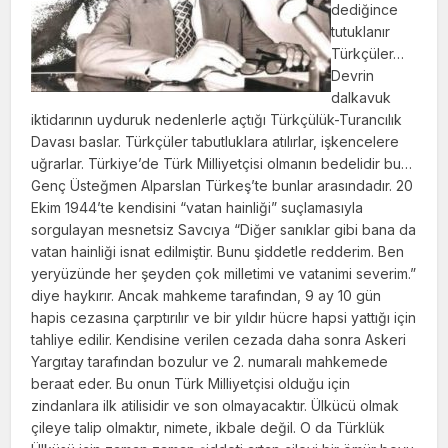
dediğince
tutuklanır
Türkçüler…
Devrin
dalkavuk
iktidarının uyduruk nedenlerle açtığı Türkçülük-Turancılık
Davası baslar. Türkçüler tabutluklara atılırlar, işkencelere
uğrarlar. Türkiye’de Türk Milliyetçisi olmanın bedelidir bu…
Genç Üsteğmen Alparslan Türkeş’te bunlar arasındadır. 20
Ekim 1944’te kendisini “vatan hainliği” suçlamasıyla
sorgulayan mesnetsiz Savcıya “Diğer sanıklar gibi bana da
vatan hainliği isnat edilmiştir. Bunu şiddetle redderim. Ben
yeryüzünde her şeyden çok milletimi ve vatanimi severim.”
diye haykırır. Ancak mahkeme tarafından, 9 ay 10 gün
hapis cezasına çarptırılır ve bir yıldır hücre hapsi yattığı için
tahliye edilir. Kendisine verilen cezada daha sonra Askeri
Yargıtay tarafından bozulur ve 2. numaralı mahkemede
beraat eder. Bu onun Türk Milliyetçisi olduğu için
zindanlara ilk atilisidir ve son olmayacaktır. Ülkücü olmak
çileye talip olmaktır, nimete, ikbale değil. O da Türklük