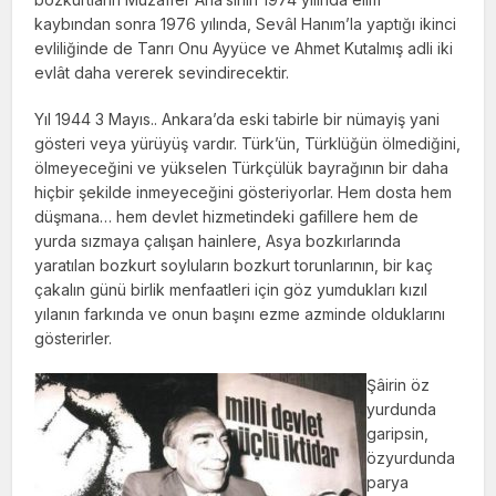
kaybından sonra 1976 yılında, Sevâl Hanım’la yaptığı ikinci
evliliğinde de Tanrı Onu Ayyüce ve Ahmet Kutalmış adli iki
evlât daha vererek sevindirecektir.
Yıl 1944 3 Mayıs.. Ankara’da eski tabirle bir nümayiş yani
gösteri veya yürüyüş vardır. Türk’ün, Türklüğün ölmediğini,
ölmeyeceğini ve yükselen Türkçülük bayrağının bir daha
hiçbir şekilde inmeyeceğini gösteriyorlar. Hem dosta hem
düşmana… hem devlet hizmetindeki gafillere hem de
yurda sızmaya çalışan hainlere, Asya bozkırlarında
yaratılan bozkurt soyluların bozkurt torunlarının, bir kaç
çakalın günü birlik menfaatleri için göz yumdukları kızıl
yılanın farkında ve onun başını ezme azminde olduklarını
gösterirler.
Şâirin öz
yurdunda
garipsin,
özyurdunda
parya