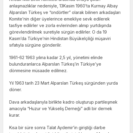
anlaşmazlıklar nedeniyle, 13Kasim 1960’ta Kurmay Albay
Alparslan Türkeş ve “ondörtler” olarak bilinen arkadaşları
Komite’nin diğer üyelerince emekliye sevk edilerek
tasfiye edilirler ve zorla evlerinden alınıp yurtdışında
görevlendirilmek suretiyle sürgün edilirler. O da 19
Kasım’da Türkiye’nin Hindistan Büyükelçiliği müşaviri
sıfatıyla sürgüne gönderilir.
1961-62 1963 yılına kadar 2,5 yıl, yönetimi elinde
bulunduranlarca Alparslan Türkeş’in Türkiye’ye
dönmesine müsaade edilmez.
Yıl 1963 tarih 23 Mart Alparslan Türkeş sürgünden yurda
döner.
Dava arkadaşlarıyla birlikte kadro oluşturup partileşmek
amacıyla “Huzur ve Yükseliş Derneği” adli bir dernek
kurar.
Kısa bir süre sonra Talat Aydemir’in giriştiği darbe