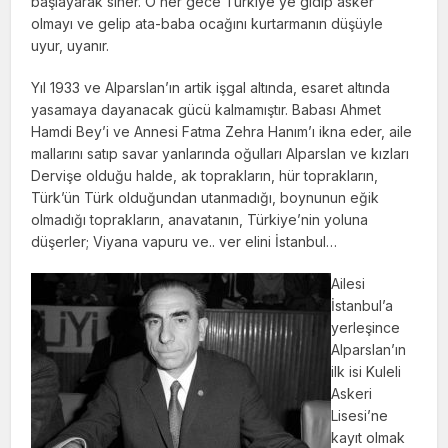
başlayarak siner. O her gece Türkiye’ye gidip asker
olmayı ve gelip ata-baba ocağını kurtarmanın düşüyle
uyur, uyanır.
Yıl 1933 ve Alparslan’ın artik işgal altında, esaret altında
yasamaya dayanacak gücü kalmamıştır. Babası Ahmet
Hamdi Bey’i ve Annesi Fatma Zehra Hanım’ı ikna eder, aile
mallarını satıp savar yanlarında oğulları Alparslan ve kızları
Dervişe olduğu halde, ak toprakların, hür toprakların,
Türk’ün Türk olduğundan utanmadığı, boynunun eğik
olmadığı toprakların, anavatanın, Türkiye’nin yoluna
düşerler; Viyana vapuru ve.. ver elini İstanbul…
Ailesi
İstanbul’a
yerleşince
Alparslan’ın
ilk isi Kuleli
Askeri
Lisesi’ne
kayıt olmak