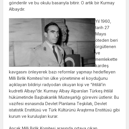
gönderilir ve bu okulu basarıyla bitirir. O artik bir Kurmay
Albaydır.
Yıl 1960,
tarih 27
Mayıs
öteden beri
örgütlenen
ve
memlekette
kardeş
kavgasını önleyerek bazı reformlar yapmayı hedefleyen
Milli Birlik Komitesi’nin ülke yönetimine el koyduğunu
açıklayan bildiriyi radyodan okuyan kişi ve “ihtilâl’in
kudretli Albayı”dır. Kurmay Albay Alparslan Türkeş ihtilâl
hükümetinde Başbakanlık Müsteşarlığı görevini üstlenir. Bu
vazifesi esnasında Devlet Planlama Teşkilatı, Devlet
istatistik Enstitüsü ve Türk Kültürünü Araştırma Enstitüsü gibi
kurum ve kuruluşları kurar.
Ancak Milli Birlik Komitesi arasında ortaya çıkan