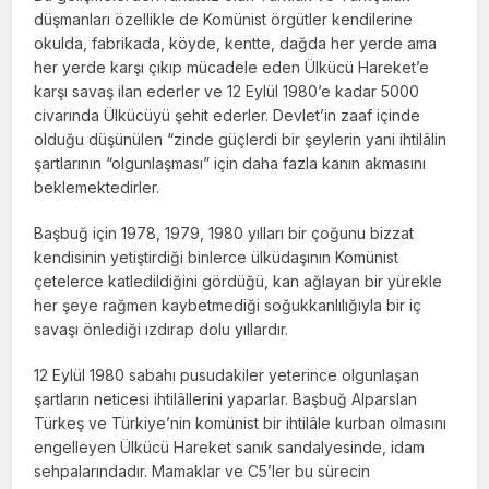
düşmanları özellikle de Komünist örgütler kendilerine
okulda, fabrikada, köyde, kentte, dağda her yerde ama
her yerde karşı çıkıp mücadele eden Ülkücü Hareket’e
karşı savaş ilan ederler ve 12 Eylül 1980’e kadar 5000
civarında Ülkücüyü şehit ederler. Devlet’in zaaf içinde
olduğu düşünülen “zinde güçlerdi bir şeylerin yani ihtilâlin
şartlarının “olgunlaşması” için daha fazla kanın akmasını
beklemektedirler.
Başbuğ için 1978, 1979, 1980 yılları bir çoğunu bizzat
kendisinin yetiştirdiği binlerce ülküdaşının Komünist
çetelerce katledildiğini gördüğü, kan ağlayan bir yürekle
her şeye rağmen kaybetmediği soğukkanlılığıyla bir iç
savaşı önlediği ızdırap dolu yıllardır.
12 Eylül 1980 sabahı pusudakiler yeterince olgunlaşan
şartların neticesi ihtilâllerini yaparlar. Başbuğ Alparslan
Türkeş ve Türkiye’nin komünist bir ihtilâle kurban olmasını
engelleyen Ülkücü Hareket sanık sandalyesinde, idam
sehpalarındadır. Mamaklar ve C5’ler bu sürecin