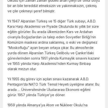
Ülküsü için zaman zaman şiddeti artan çileyi bir ömür boyu
bir an bile tereddüt etmeksizin ve yakınmaksızın, çekmiş
ve çile çekmeyi şeref bilmiştir.
Yıl 1947 Alparslan Türkeş ve 15 diğer Türk subayı, A.B.D.
Kara Harp Akademisi ve Piyade Okulunda iki yıllık bir süre
eğitim görürler. Bu arada ülkemizden Kars ve Ardahan
civarıyla Boğazlardan üs talep eden Sovyetler Birliği’nin
Komünizm maskesi ardına saklanmış, o eski ve değişmez
“Moskofluğu” ayan beyan ortaya çıkar. Bu atmosferde
yurda dönen Alparslan Türkeş Gelibolu ve Çankırı’daki
görevlerinden sonra 1951 yılında Kurmaylık sınavını kazanır
ve 1955 yılında Harp Akademisi’nden Kurmay Binbaşı
olarak mezun olur.
Yıl 1955 dış görev için açılan sınavı kazanarak A.B.D.
Pentagon’da NATO Türk Temsil Heyeti üyeliğine atanır. Bu
arada … Üniversitesinde Uluslararası Ekonomi eğitimi
görür. 1957 yılında Türkiye’ye döner.
1959 yılında Almanya’ya Atom ve Nükleer Okulu’na