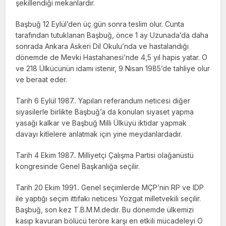
şekillendiği mekanlardır.
Başbuğ 12 Eylül’den üç gün sonra teslim olur. Cunta
tarafından tutuklanan Başbuğ, önce 1 ay Uzunada’da daha
sonrada Ankara Askeri Dil Okulu’nda ve hastalandığı
dönemde de Mevki Hastahanesi’nde 4,5 yıl hapis yatar. O
ve 218 Ülkücünün idamı istenir, 9 Nisan 1985’de tahliye olur
ve beraat eder.
Tarih 6 Eylül 1987.. Yapılan referandum neticesi diğer
siyasilerle birlikte Başbuğ’a da konulan siyaset yapma
yasağı kalkar ve Başbuğ Milli Ülküyü iktidar yapmak
davayı kitlelere anlatmak için yine meydanlardadır.
Tarih 4 Ekim 1987.. Milliyetçi Çalışma Partisi olağanüstü
kongresinde Genel Başkanlığa seçilir.
Tarih 20 Ekim 1991.. Genel seçimlerde MÇP’nin RP ve IDP
ile yaptığı seçim ittifakı neticesi Yozgat milletvekili seçilir.
Başbuğ, son kez T.B.M.M.dedir. Bu dönemde ülkemizi
kasıp kavuran bölücü teröre karşı en etkili mücadeleyi O