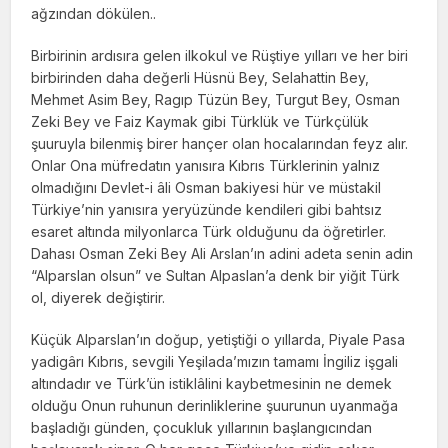
ağzından dökülen..
Birbirinin ardısıra gelen ilkokul ve Rüştiye yılları ve her biri
birbirinden daha değerli Hüsnü Bey, Selahattin Bey,
Mehmet Asim Bey, Ragıp Tüzün Bey, Turgut Bey, Osman
Zeki Bey ve Faiz Kaymak gibi Türklük ve Türkçülük
şuuruyla bilenmiş birer hançer olan hocalarından feyz alır.
Onlar Ona müfredatın yanısıra Kıbrıs Türklerinin yalnız
olmadığını Devlet-i âli Osman bakiyesi hür ve müstakil
Türkiye’nin yanısıra yeryüzünde kendileri gibi bahtsız
esaret altında milyonlarca Türk olduğunu da öğretirler.
Dahası Osman Zeki Bey Ali Arslan’ın adini adeta senin adin
“Alparslan olsun” ve Sultan Alpaslan’a denk bir yiğit Türk
ol, diyerek değiştirir.
Küçük Alparslan’ın doğup, yetiştiği o yıllarda, Piyale Pasa
yadigârı Kıbrıs, sevgili Yeşilada’mızın tamamı İngiliz işgali
altındadır ve Türk’ün istiklâlini kaybetmesinin ne demek
olduğu Onun ruhunun derinliklerine şuurunun uyanmağa
başladığı günden, çocukluk yıllarının başlangıcından