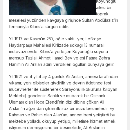
Koyunoğlu
ailesi bir
toprak
meselesi yüzünden kavgaya girişince Sultan Abdülaziz’in
fermanıyla Kıbrıs’a sürgün edilir.
Yıl 1917 ve Kasım’ın 25’i, öğle vakti.. yer, Lefkoşe.
Haydarpaşa Mahallesi Kirlizade sokağı 13 numaralı
mütevazi evde, Kıbrıs’a yerleşen Koyunoğlu soyuna
mensup Tuzlalı Ahmet Hamdi Bey ve esi Fatma Zehra
Hanimin Ali Arslan adini verdikleri oğulları dünyaya gelir.
Yıl 1921 ve 4 yıl 4 ay 4 günlük Ali Arslan, annesi tarafından
yıkanır, yeni elbiseler giydirilir ve devrin âdetince fesi
mücevherler ile süslenerek Sarayönü ilkokul’una (Sıbyan
Mektebi) gönderilir. Sarıklı ve mübarek bir Osmanlı
Uleması olan Hoca Efendi’nin dizi dibine çöken Ali
Arslan’ın ağzından çıkan ilk söz bir euzü besmeledir. Ey
Rahman ve Rahim olan Allah’ım, annem beni yetiştirdi bu
mektebe yolladı, okuyup yetişip, milletime hizmet etmek
istiyorum dermişçesine bir besmeledir, Ali Arslan’ın