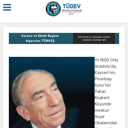
Yıl 1860 Orta
Anadolu’da,
Kayseri’nin,
Pınarbaşı
ilçesi’nin
Yukarı
Köşkerli
Köyünde
meskun
Avşar
Obalarından