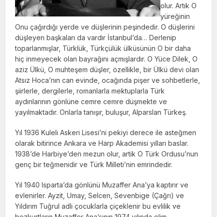
olur. Artık O
yüreğinin
Onu çağırdığı yerde ve düşlerinin peşindedir. O düşlerini
düşleyen başkaları da vardır İstanbul’da… Derlenip
toparlanmışlar, Türklük, Türkçülük ülküsünün O bir daha
hiç inmeyecek olan bayrağını açmışlardır. O Yüce Dilek, O
aziz Ülkü, O muhteşem düşler, özellikle, bir Ülkü devi olan
Atsız Hoca’nın can evinde, ocağında pişer ve sohbetlerle,
şiirlerle, dergilerle, romanlarla mektuplarla Türk
aydınlarının gönlüne cemre cemre düşmekte ve
yayılmaktadır. Onlarla tanışır, buluşur, Alparslan Türkeş.
Yıl 1936 Kuleli Askeri Lisesi’ni pekiyi derece ile asteğmen
olarak bitirince Ankara ve Harp Akademisi yılları baslar.
1938’de Harbiye’den mezun olur, artik O Türk Ordusu’nun
genç bir teğmenidir ve Türk Milleti’nin emrindedir.
Yıl 1940 Isparta’da gönlünü Muzaffer Ana’ya kaptırır ve
evlenirler. Ayzit, Umay, Selcen, Sevenbige (Çağrı) ve
Yıldırım Tuğrul adli çocuklarla çiçeklenir bu evlilik ve
bozkurtların Muzaffer Ana’sının 1974 yılında elim