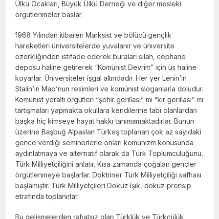
Ülkü Ocakları, Büyük Ülkü Derneği ve diğer mesleki
örgütlenmeler baslar.
1968 Yılından itibaren Marksist ve bölücü gençlik
hareketleri üniversitelerde yuvalanır ve üniversite
özerkliğinden istifade ederek buraları silah, cephane
deposu haline getirerek “Komünist Devrim” için üs haline
koyarlar. Üniversiteler işgal altındadır. Her yer Lenin’in
Stalin’in Mao’nun resimleri ve komünist sloganlarla doludur.
Komünist yeraltı örgütleri “şehir gerillası” mı “kır gerillası” mi
tartışmaları yapmakta okullara kendilerine tabi olanlardan
başka hiç kimseye hayat hakkı tanımamaktadırlar. Bunun
üzerine Başbuğ Alpaslan Türkeş toplanan çok az sayıdaki
gence verdiği seminerlerle onları komünizm konusunda
aydınlatmaya ve alternatif olarak da Türk Toplumculuğunu,
Türk Milliyetçiliğini anlatır. Kısa zamanda çoğalan gençler
örgütlenmeye başlarlar. Doktriner Türk Milliyetçiliği safhası
başlamıştır. Türk Milliyetçileri Dokuz Işık, dokuz prensip
etrafında toplanırlar.
Bu gelişmelerden rahatsız olan Türklük ve Türkçülük