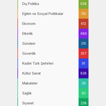
Dış Politika
638
Eğitim ve Sosyal Politikalar
110
Ekonomi
612
Etkinlik
686
Gündem
215
Güvenlik
357
Kadim Türk Şehirleri
91
Kültür Sanat
838
Makaleler
39
Sağlık
63
Siyaset
238