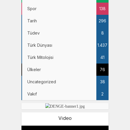
Spor
138
Tarih
296
Tüdev
8
Türk Dünyası
1.437
Türk Mitolojisi
41
Ülkeler
76
Uncategorized
38
Vakıf
2
Video