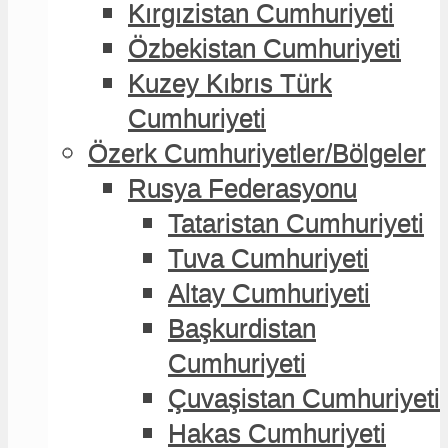
Kırgızistan Cumhuriyeti
Kırgızistan Cumhuriyeti
Özbekistan Cumhuriyeti
Özbekistan Cumhuriyeti
Kuzey Kıbrıs Türk
Kuzey Kıbrıs Türk
Cumhuriyeti
Cumhuriyeti
Özerk Cumhuriyetler/Bölgeler
Özerk Cumhuriyetler/Bölgeler
Rusya Federasyonu
Rusya Federasyonu
Tataristan Cumhuriyeti
Tataristan Cumhuriyeti
Tuva Cumhuriyeti
Tuva Cumhuriyeti
Altay Cumhuriyeti
Altay Cumhuriyeti
Başkurdistan
Başkurdistan
Cumhuriyeti
Cumhuriyeti
Çuvaşistan Cumhuriyeti
Çuvaşistan Cumhuriyeti
Hakas Cumhuriyeti
Hakas Cumhuriyeti