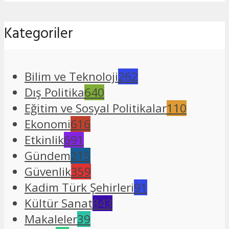
Kategoriler
Bilim ve Teknoloji
262
Dış Politika
640
Eğitim ve Sosyal Politikalar
110
Ekonomi
616
Etkinlik
691
Gündem
215
Güvenlik
359
Kadim Türk Şehirleri
91
Kültür Sanat
843
Makaleler
39