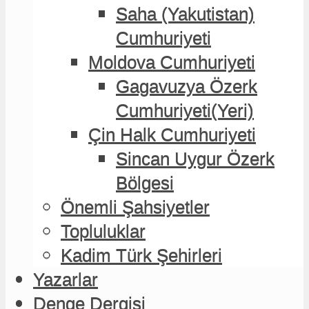
Saha (Yakutistan)
Saha (Yakutistan)
Cumhuriyeti
Cumhuriyeti
Moldova Cumhuriyeti
Moldova Cumhuriyeti
Gagavuzya Özerk
Gagavuzya Özerk
Cumhuriyeti(Yeri)
Cumhuriyeti(Yeri)
Çin Halk Cumhuriyeti
Çin Halk Cumhuriyeti
Sincan Uygur Özerk
Sincan Uygur Özerk
Bölgesi
Bölgesi
Önemli Şahsiyetler
Önemli Şahsiyetler
Topluluklar
Topluluklar
Kadim Türk Şehirleri
Kadim Türk Şehirleri
Yazarlar
Yazarlar
Denge Dergisi
Denge Dergisi