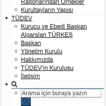
Raporlarından Örnekler
Raporlarından Örnekler
Kurultayların Yapısı
Kurultayların Yapısı
TÜDEV
TÜDEV
Kurucu ve Ebedi Başkan
Kurucu ve Ebedi Başkan
Alparslan TÜRKEŞ
Alparslan TÜRKEŞ
Başkan
Başkan
Yönetim Kurulu
Yönetim Kurulu
Hakkımızda
Hakkımızda
TÜDEV’in Kuruluşu
TÜDEV’in Kuruluşu
İletişim
İletişim