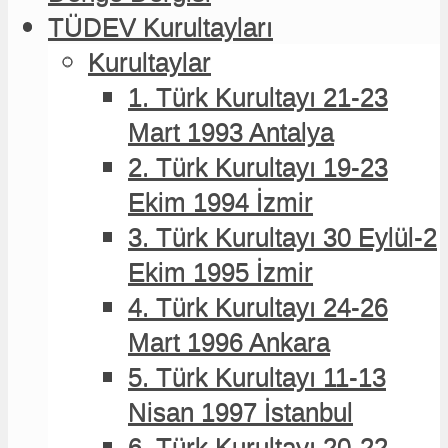
TÜDEV Kurultayları
TÜDEV Kurultayları
Kurultaylar
Kurultaylar
1. Türk Kurultayı 21-23
1. Türk Kurultayı 21-23
Mart 1993 Antalya
Mart 1993 Antalya
2. Türk Kurultayı 19-23
2. Türk Kurultayı 19-23
Ekim 1994 İzmir
Ekim 1994 İzmir
3. Türk Kurultayı 30 Eylül-2
3. Türk Kurultayı 30 Eylül-2
Ekim 1995 İzmir
Ekim 1995 İzmir
4. Türk Kurultayı 24-26
4. Türk Kurultayı 24-26
Mart 1996 Ankara
Mart 1996 Ankara
5. Türk Kurultayı 11-13
5. Türk Kurultayı 11-13
Nisan 1997 İstanbul
Nisan 1997 İstanbul
6. Türk Kurultayı 20-22
6. Türk Kurultayı 20-22