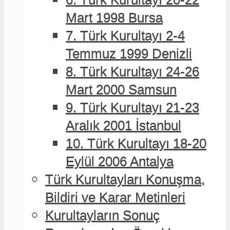
Mart 1998 Bursa
Mart 1998 Bursa
7. Türk Kurultayı 2-4
7. Türk Kurultayı 2-4
Temmuz 1999 Denizli
Temmuz 1999 Denizli
8. Türk Kurultayı 24-26
8. Türk Kurultayı 24-26
Mart 2000 Samsun
Mart 2000 Samsun
9. Türk Kurultayı 21-23
9. Türk Kurultayı 21-23
Aralık 2001 İstanbul
Aralık 2001 İstanbul
10. Türk Kurultayı 18-20
10. Türk Kurultayı 18-20
Eylül 2006 Antalya
Eylül 2006 Antalya
Türk Kurultayları Konuşma,
Türk Kurultayları Konuşma,
Bildiri ve Karar Metinleri
Bildiri ve Karar Metinleri
Kurultayların Sonuç
Kurultayların Sonuç