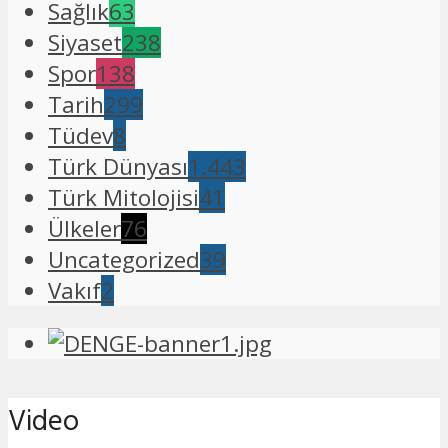
Sağlık
63
Siyaset
238
Spor
138
Tarih
299
Tüdev
8
Türk Dünyası
1.443
Türk Mitolojisi
41
Ülkeler
76
Uncategorized
39
Vakıf
2
Video