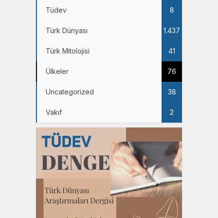
Tüdev
8
Türk Dünyası
1.437
Türk Mitolojisi
41
Ülkeler
76
Uncategorized
38
Vakıf
2