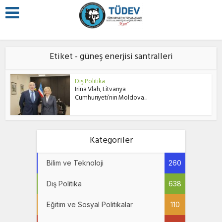
Etiket - güneş enerjisi santralleri
Dış Politika
Irina Vlah, Litvanya
Cumhuriyeti’nin Moldova...
Kategoriler
Bilim ve Teknoloji
260
Dış Politika
638
Eğitim ve Sosyal Politikalar
110