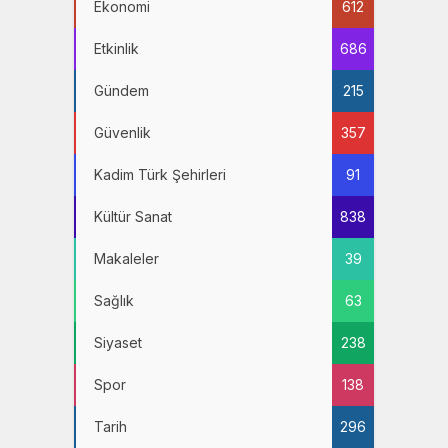
Ekonomi
612
Etkinlik
686
Gündem
215
Güvenlik
357
Kadim Türk Şehirleri
91
Kültür Sanat
838
Makaleler
39
Sağlık
63
Siyaset
238
Spor
138
Tarih
296