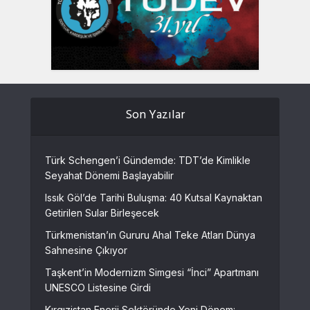
Son Yazılar
Türk Schengen’i Gündemde: TDT’de Kimlikle
Seyahat Dönemi Başlayabilir
Issık Göl’de Tarihi Buluşma: 40 Kutsal Kaynaktan
Getirilen Sular Birleşecek
Türkmenistan’ın Gururu Ahal Teke Atları Dünya
Sahnesine Çıkıyor
Taşkent’in Modernizm Simgesi “İnci” Apartmanı
UNESCO Listesine Girdi
Kırgızistan Enerji Sektöründe Yeni Dönem: