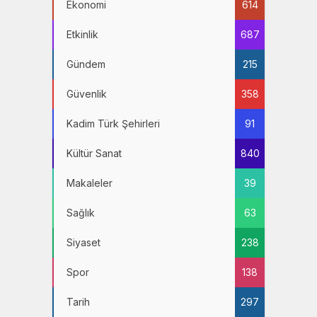
Ekonomi
614
Etkinlik
687
Gündem
215
Güvenlik
358
Kadim Türk Şehirleri
91
Kültür Sanat
840
Makaleler
39
Sağlık
63
Siyaset
238
Spor
138
Tarih
297