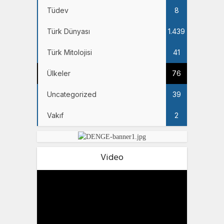
Tüdev
8
Türk Dünyası
1.439
Türk Mitolojisi
41
Ülkeler
76
Uncategorized
39
Vakıf
2
Video