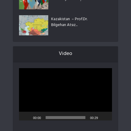
Kazakistan – Prof.Dr.
Bilgehan Atsız...
Video
Video
oynatıcı
00:00
00:29