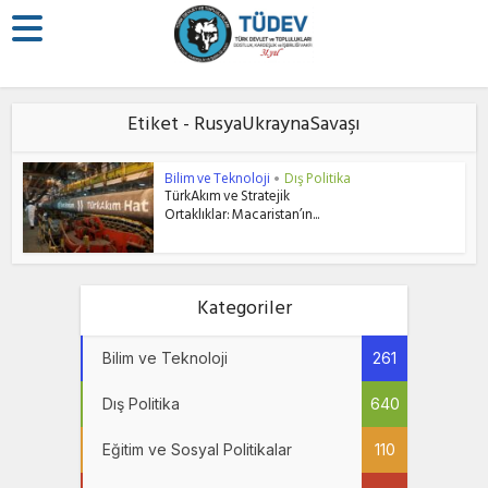
Etiket - RusyaUkraynaSavaşı
Bilim ve Teknoloji
Dış Politika
•
TürkAkım ve Stratejik
Ortaklıklar: Macaristan’ın...
Kategoriler
Bilim ve Teknoloji
261
Dış Politika
640
Eğitim ve Sosyal Politikalar
110