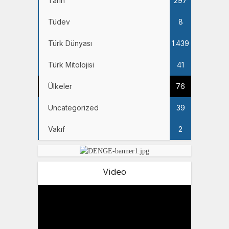
Tarih
297
Tüdev
8
Türk Dünyası
1.439
Türk Mitolojisi
41
Ülkeler
76
Uncategorized
39
Vakıf
2
Video