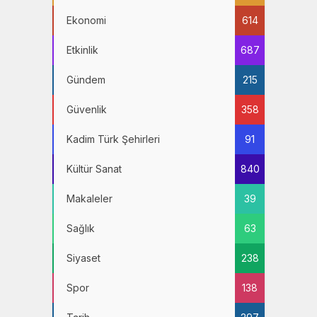
Ekonomi
614
Etkinlik
687
Gündem
215
Güvenlik
358
Kadim Türk Şehirleri
91
Kültür Sanat
840
Makaleler
39
Sağlık
63
Siyaset
238
Spor
138