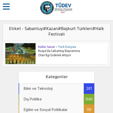
Etiket - Sabantuy#Kazan#Başkurt Türkleri#Halk
Festivali
Kültür Sanat
Türk Dünyası
•
Rusya’da Sabantuy Bayramına
Olan İlgi Giderek Artıyor
Kategoriler
Bilim ve Teknoloji
261
Dış Politika
640
Eğitim ve Sosyal Politikalar
110