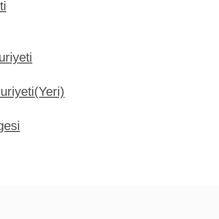
ti
riyeti
iyeti(Yeri)
gesi