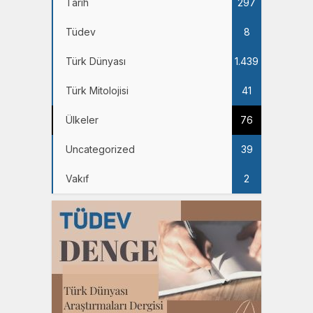
Tarih
297
Tüdev
8
Türk Dünyası
1.439
Türk Mitolojisi
41
Ülkeler
76
Uncategorized
39
Vakıf
2