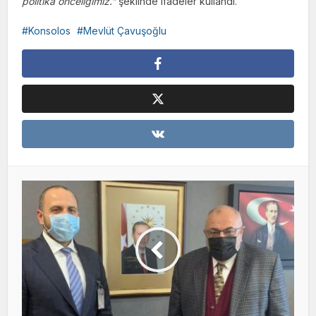
politika önceliğimiz.”
şeklinde ifadeler kullandı.
Konsolos
Mevlüt Çavuşoğlu