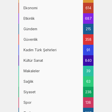
Ekonomi
614
Etkinlik
687
Gündem
215
Güvenlik
358
Kadim Türk Şehirleri
91
Kültür Sanat
840
Makaleler
39
Sağlık
63
Siyaset
238
Spor
138