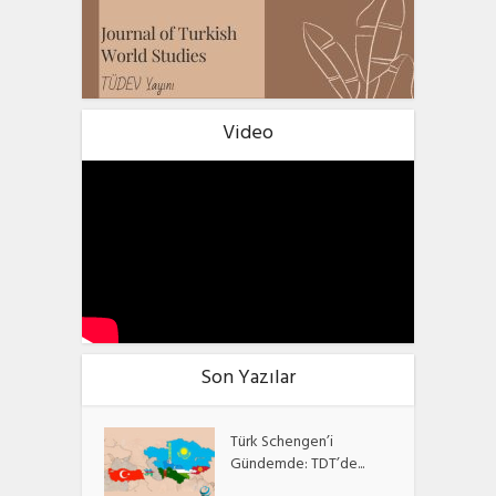
Video
Son Yazılar
Türk Schengen’i
Gündemde: TDT’de...