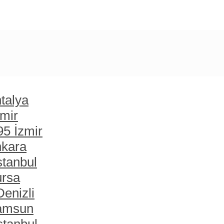
talya
zmir
95 İzmir
nkara
stanbul
ursa
enizli
Samsun