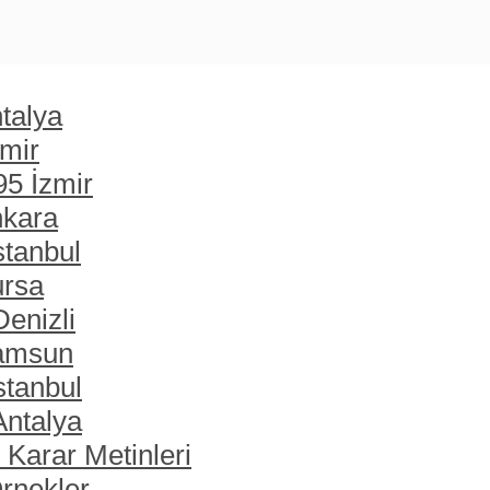
talya
zmir
95 İzmir
nkara
stanbul
ursa
enizli
Samsun
stanbul
Antalya
 Karar Metinleri
rnekler