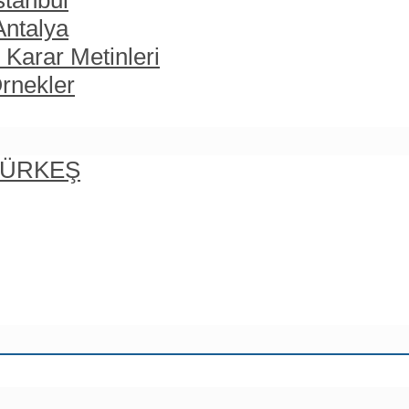
stanbul
Antalya
 Karar Metinleri
rnekler
 TÜRKEŞ