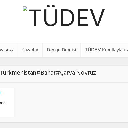
yası
Yazarlar
Denge Dergisi
TÜDEV Kurultayları
ış#Türkmenistan#Bahar#Çarva Novruz
k
ona