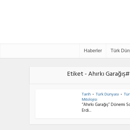
Haberler
Türk Dün
Etiket - Ahırkı Garağ
Tarih
Türk Dünyası
Tür
•
•
Mitolojisi
“Ahırkı Garağış” Dönemi S
Erdi...