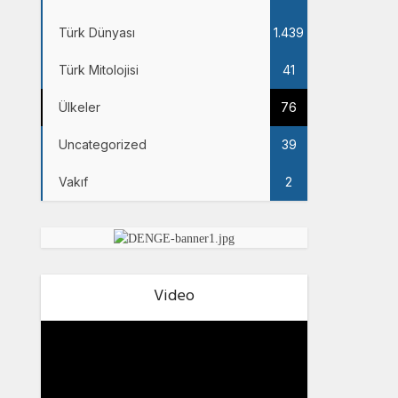
Türk Dünyası
1.439
Türk Mitolojisi
41
Ülkeler
76
Uncategorized
39
Vakıf
2
Video