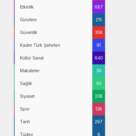
Etkinlik
687
Gündem
215
Güvenlik
358
Kadim Türk Şehirleri
91
Kültür Sanat
840
Makaleler
39
Sağlık
63
Siyaset
238
Spor
138
Tarih
297
Tüdev
8