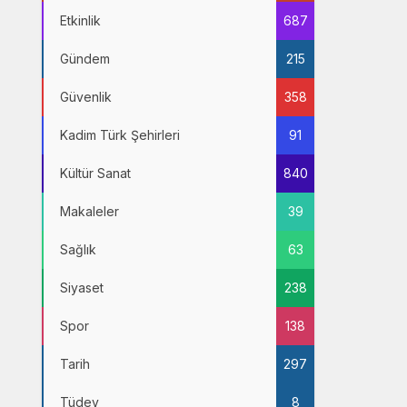
Etkinlik
687
Gündem
215
Güvenlik
358
Kadim Türk Şehirleri
91
Kültür Sanat
840
Makaleler
39
Sağlık
63
Siyaset
238
Spor
138
Tarih
297
Tüdev
8