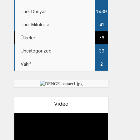
Türk Dünyası
1.439
Türk Mitolojisi
41
Ülkeler
76
Uncategorized
39
Vakıf
2
Video