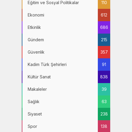
Eğitim ve Sosyal Politikalar
110
Ekonomi
612
Etkinlik
686
Gündem
215
Güvenlik
357
Kadim Türk Şehirleri
91
Kültür Sanat
838
Makaleler
39
Sağlık
63
Siyaset
238
Spor
138