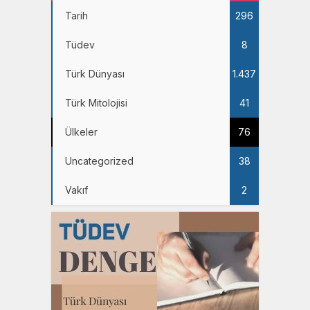
Tarih
296
Tüdev
8
Türk Dünyası
1.437
Türk Mitolojisi
41
Ülkeler
76
Uncategorized
38
Vakıf
2