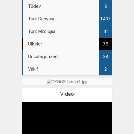
Tüdev
8
Türk Dünyası
1.437
Türk Mitolojisi
41
Ülkeler
76
Uncategorized
38
Vakıf
2
Video