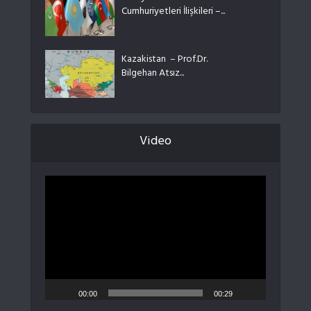
Cumhuriyetleri İlişkileri –...
Kazakistan – Prof.Dr.
Bilgehan Atsız...
Video
Video
oynatıcı
00:00
00:29