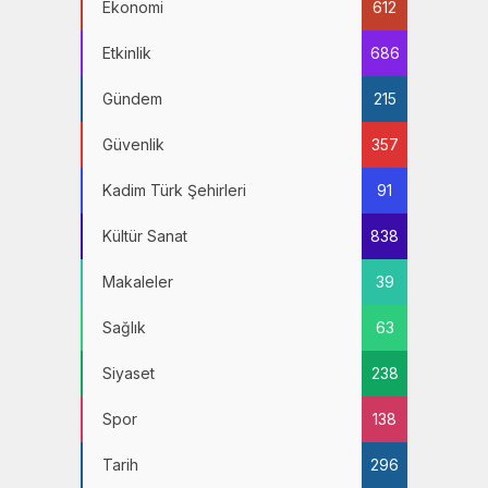
Ekonomi
612
Etkinlik
686
Gündem
215
Güvenlik
357
Kadim Türk Şehirleri
91
Kültür Sanat
838
Makaleler
39
Sağlık
63
Siyaset
238
Spor
138
Tarih
296