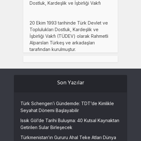
Dostluk, Kardeşlik ve İşbirliği Vakfı
20 Ekim 1993 tarihinde Türk Devlet ve
Toplulukları Dostluk, Kardeşlik ve
İşbirliği Vakfı (TÜDEV) olarak Rahmetli
Alparslan Türkeş ve arkadaşları
tarafından kurulmuştur.
Son Yazılar
Türk Schengen’i Gündemde: TDT’de Kimlikle
Seyahat Dönemi Başlayabilir
Issık Göl’de Tarihi Buluşma: 40 Kutsal Kaynaktan
Getirilen Sular Birleşecek
Türkmenistan’ın Gururu Ahal Teke Atları Dünya