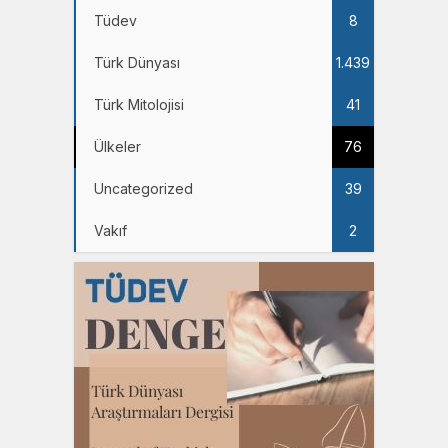
Tüdev
8
Türk Dünyası
1.439
Türk Mitolojisi
41
Ülkeler
76
Uncategorized
39
Vakıf
2