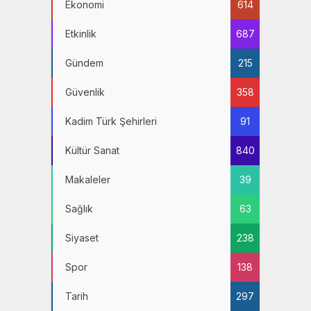
Ekonomi
614
Etkinlik
687
Gündem
215
Güvenlik
358
Kadim Türk Şehirleri
91
Kültür Sanat
840
Makaleler
39
Sağlık
63
Siyaset
238
Spor
138
Tarih
297