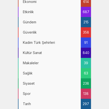
Ekonomi
614
Etkinlik
687
Gündem
215
Güvenlik
358
Kadim Türk Şehirleri
91
Kültür Sanat
840
Makaleler
39
Sağlık
63
Siyaset
238
Spor
138
Tarih
297