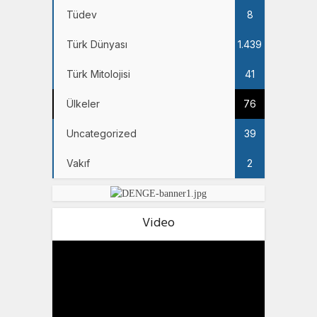
Tüdev
8
Türk Dünyası
1.439
Türk Mitolojisi
41
Ülkeler
76
Uncategorized
39
Vakıf
2
Video