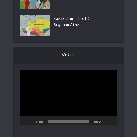
Kazakistan – Prof.Dr.
Bilgehan Atsız...
Video
Video
oynatıcı
00:00
00:29