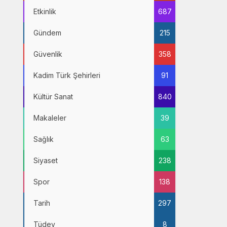
Etkinlik
687
Gündem
215
Güvenlik
358
Kadim Türk Şehirleri
91
Kültür Sanat
840
Makaleler
39
Sağlık
63
Siyaset
238
Spor
138
Tarih
297
Tüdev
8