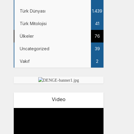
Türk Dünyası
1.439
Türk Mitolojisi
41
Ülkeler
76
Uncategorized
39
Vakıf
2
Video