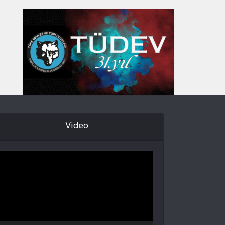
Video
Video
oynatıcı