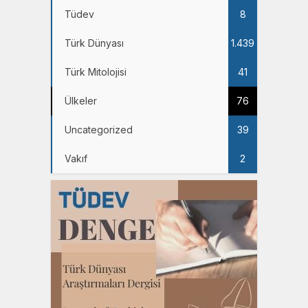
Tüdev
8
Türk Dünyası
1.439
Türk Mitolojisi
41
Ülkeler
76
Uncategorized
39
Vakıf
2