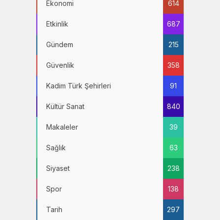
Ekonomi
614
Etkinlik
687
Gündem
215
Güvenlik
358
Kadim Türk Şehirleri
91
Kültür Sanat
840
Makaleler
39
Sağlık
63
Siyaset
238
Spor
138
Tarih
297