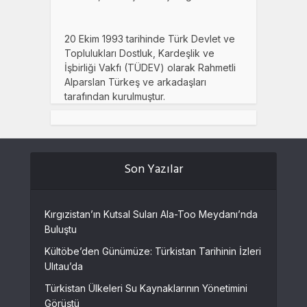
20 Ekim 1993 tarihinde Türk Devlet ve
Toplulukları Dostluk, Kardeşlik ve
İşbirliği Vakfı (TÜDEV) olarak Rahmetli
Alparslan Türkeş ve arkadaşları
tarafından kurulmuştur.
Son Yazılar
Kırgızistan’ın Kutsal Suları Ala-Too Meydanı’nda
Buluştu
Kültöbe’den Günümüze: Türkistan Tarihinin İzleri
Ulıtau’da
Türkistan Ülkeleri Su Kaynaklarının Yönetimini
Görüştü