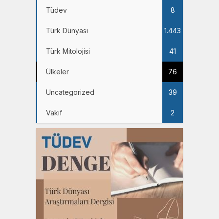
Tüdev
8
Türk Dünyası
1.443
Türk Mitolojisi
41
Ülkeler
76
Uncategorized
39
Vakıf
2