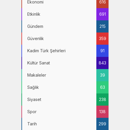
Ekonomi
616
Etkinlik
691
Gündem
215
Güvenlik
359
Kadim Türk Şehirleri
91
Kültür Sanat
843
Makaleler
39
Sağlık
63
Siyaset
238
Spor
138
Tarih
299