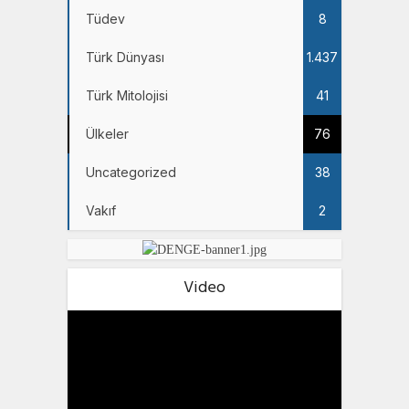
Tüdev
8
Türk Dünyası
1.437
Türk Mitolojisi
41
Ülkeler
76
Uncategorized
38
Vakıf
2
Video