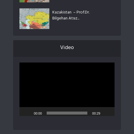
Kazakistan – Prof.Dr.
Bilgehan Atsız...
Video
Video
oynatıcı
00:00
00:29