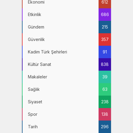
Ekonomi
612
Etkinlik
686
Gündem
215
Güvenlik
357
Kadim Türk Şehirleri
91
Kültür Sanat
838
Makaleler
39
Sağlık
63
Siyaset
238
Spor
138
Tarih
296