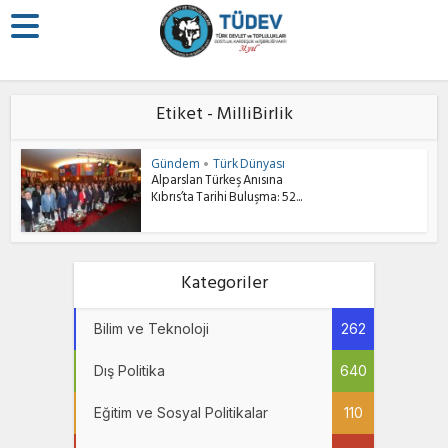
Etiket - MilliBirlik
Gündem
Türk Dünyası
•
Alparslan Türkeş Anısına
Kıbrıs’ta Tarihi Buluşma: 52...
Kategoriler
Bilim ve Teknoloji
262
Dış Politika
640
Eğitim ve Sosyal Politikalar
110