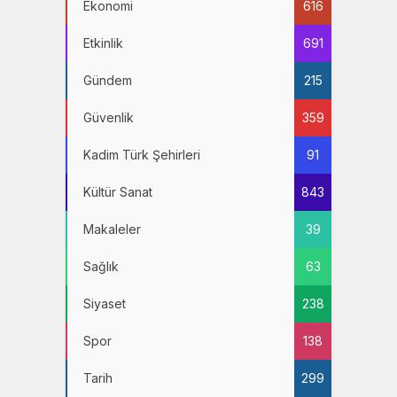
Ekonomi
616
Etkinlik
691
Gündem
215
Güvenlik
359
Kadim Türk Şehirleri
91
Kültür Sanat
843
Makaleler
39
Sağlık
63
Siyaset
238
Spor
138
Tarih
299