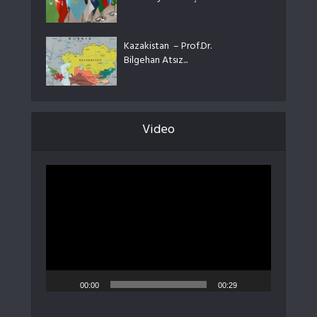
Kazakistan – Prof.Dr.
Bilgehan Atsız...
Video
Video
oynatıcı
00:00
00:29