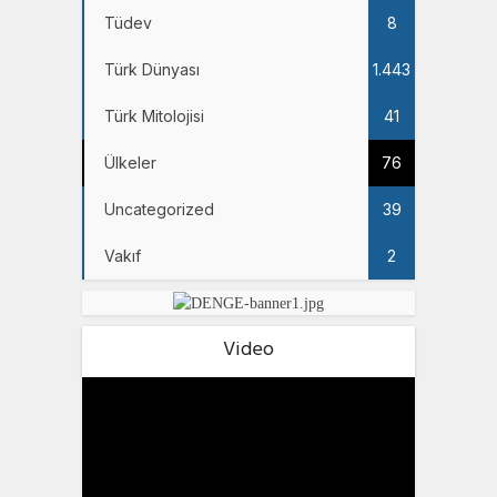
Tüdev
8
Türk Dünyası
1.443
Türk Mitolojisi
41
Ülkeler
76
Uncategorized
39
Vakıf
2
Video