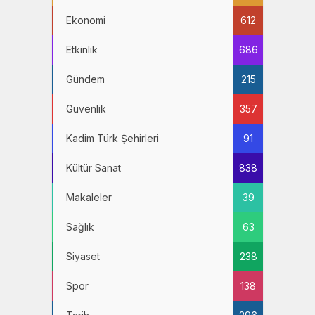
Ekonomi
612
Etkinlik
686
Gündem
215
Güvenlik
357
Kadim Türk Şehirleri
91
Kültür Sanat
838
Makaleler
39
Sağlık
63
Siyaset
238
Spor
138