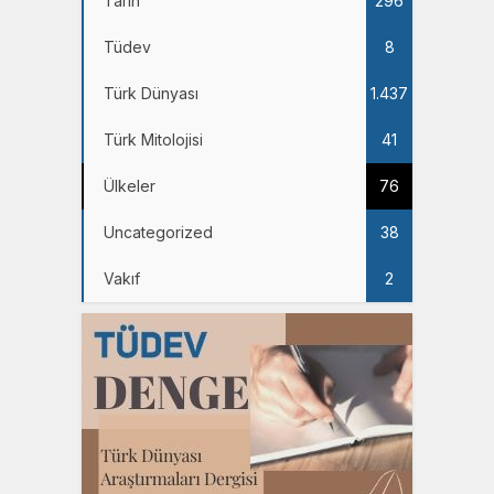
Tarih
296
Tüdev
8
Türk Dünyası
1.437
Türk Mitolojisi
41
Ülkeler
76
Uncategorized
38
Vakıf
2