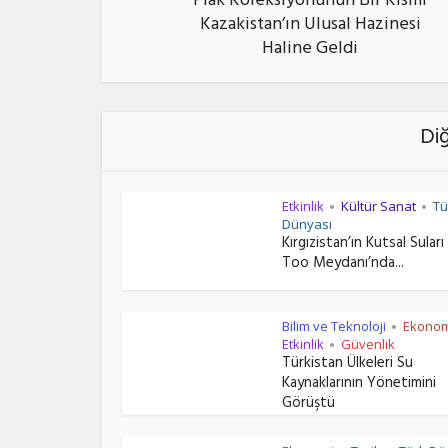
Plak Koleksiyonunun Bir Kısmı
Kazakistan’ın Ulusal Hazinesi
Haline Geldi
Di
Etkinlik
Kültür Sanat
Tü
•
•
Dünyası
Kırgızistan’ın Kutsal Suları
Too Meydanı’nda...
Bilim ve Teknoloji
Ekonom
•
Etkinlik
Güvenlik
•
Türkistan Ülkeleri Su
Kaynaklarının Yönetimini
Görüştü