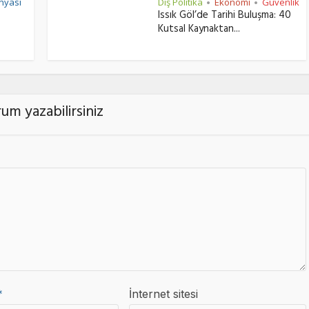
nyası
Dış Politika
Ekonomi
Güvenlik
•
•
Issık Göl’de Tarihi Buluşma: 40
Kutsal Kaynaktan...
um yazabilirsiniz
*
İnternet sitesi