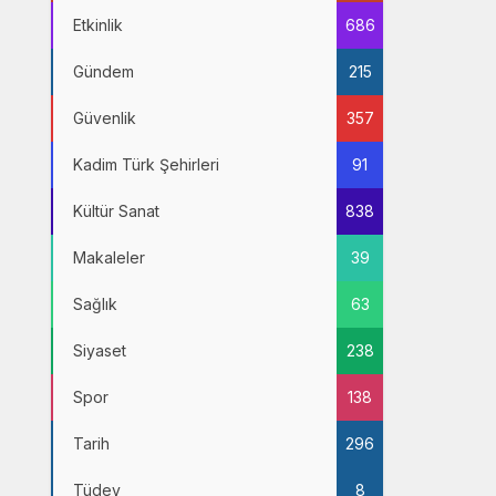
Etkinlik
686
Gündem
215
Güvenlik
357
Kadim Türk Şehirleri
91
Kültür Sanat
838
Makaleler
39
Sağlık
63
Siyaset
238
Spor
138
Tarih
296
Tüdev
8