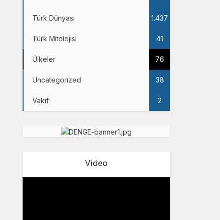
Türk Dünyası
1.437
Türk Mitolojisi
41
Ülkeler
76
Uncategorized
38
Vakıf
2
Video