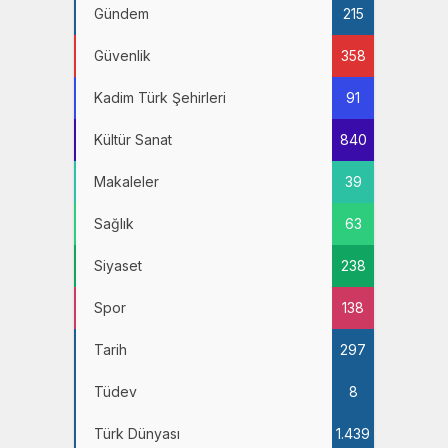
Gündem
215
Güvenlik
358
Kadim Türk Şehirleri
91
Kültür Sanat
840
Makaleler
39
Sağlık
63
Siyaset
238
Spor
138
Tarih
297
Tüdev
8
Türk Dünyası
1.439