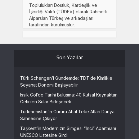
Toplulukları Dostluk, Kardeşlik ve
İşbirliği Vakfı (TÜDEV) olarak Rahmetli
Alparslan Türkeş ve arkadaşları
tarafından kurulmuştur.
Son Yazılar
Türk Schengen’i Gündemde: TDT’de Kimlikle
Seyahat Dönemi Başlayabilir
Issık Göl’de Tarihi Buluşma: 40 Kutsal Kaynaktan
Getirilen Sular Birleşecek
Türkmenistan’ın Gururu Ahal Teke Atları Dünya
Sahnesine Çıkıyor
Taşkent’in Modernizm Simgesi “İnci” Apartmanı
UNESCO Listesine Girdi