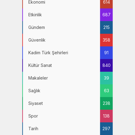
Ekonomi
614
Etkinlik
687
Gündem
215
Güvenlik
358
Kadim Türk Şehirleri
91
Kültür Sanat
840
Makaleler
39
Sağlık
63
Siyaset
238
Spor
138
Tarih
297