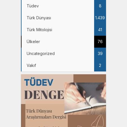
Tüdev
8
Türk Dünyası
1.439
Türk Mitolojisi
41
Ülkeler
76
Uncategorized
39
Vakıf
2