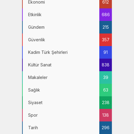
Ekonomi
612
Etkinlik
686
Gündem
215
Güvenlik
357
Kadim Türk Şehirleri
91
Kültür Sanat
838
Makaleler
39
Sağlık
63
Siyaset
238
Spor
138
Tarih
296