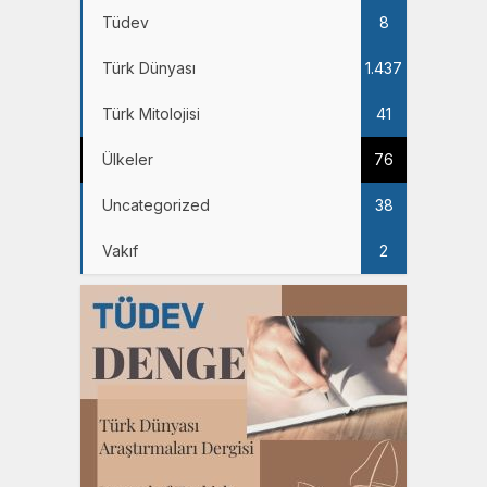
Tüdev
8
Türk Dünyası
1.437
Türk Mitolojisi
41
Ülkeler
76
Uncategorized
38
Vakıf
2