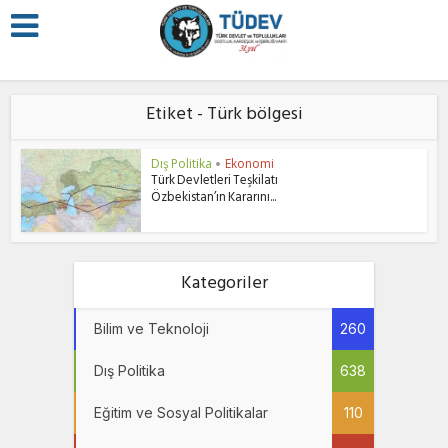
Etiket - Türk bölgesi
Dış Politika
Ekonomi
•
Türk Devletleri Teşkilatı
Özbekistan’ın Kararını...
Kategoriler
Bilim ve Teknoloji
260
Dış Politika
638
Eğitim ve Sosyal Politikalar
110